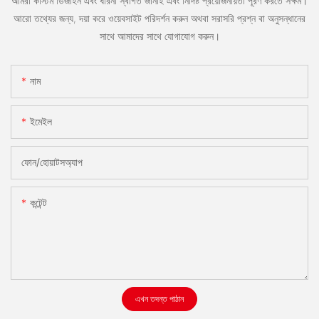
আমরা কাস্টম ডিজাইন এবং ধারনা স্বাগত জানাই এবং নির্দিষ্ট প্রয়োজনীয়তা পূরণ করতে সক্ষম।
আরো তথ্যের জন্য, দয়া করে ওয়েবসাইট পরিদর্শন করুন অথবা সরাসরি প্রশ্ন বা অনুসন্ধানের
সাথে আমাদের সাথে যোগাযোগ করুন।
নাম
ইমেইল
ফোন/হোয়াটসঅ্যাপ
কন্টেন্ট
এখন তদন্ত পাঠান