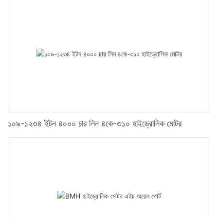
১০৯-১২৩৪ ইটন ৪০০০ চার লিন ৪কে-৩১০ হাইড্রোলিক মোটর