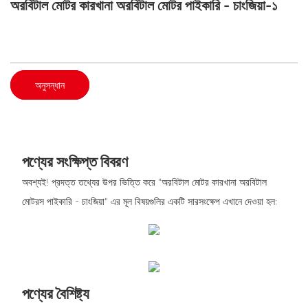
অরবিটাল মোটর কারখানা​ অরবিটাল মোটর পাইকারি - চাংজিয়া-১
অনুসন্ধান
পণ্যের সংক্ষিপ্ত বিবরণ
অবশ্যই! প্রদত্ত তথ্যের উপর ভিত্তি করে "অরবিটাল মোটর কারখানা​ অরবিটাল
মোটরস পাইকারি - চাংজিয়া" এর মূল বিষয়গুলির একটি সারসংক্ষেপ এখানে দেওয়া হল:
পণ্যের বৈশিষ্ট্য