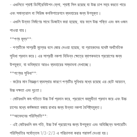
- এগুলিতে শ্যাফ্ট ডিস্ট্রিবিউশন ফ্লো, শ্যাফ্ট সিল রয়েছে যা উচ্চ চাপ সহ্য করতে পারে
এবং সমান্তরাল বা সিরিজ কনফিগারেশনে ব্যবহারের জন্য উপযুক্ত।
- এগুলি উন্নত নির্মাণের সাথে ডিজাইন করা হয়েছে, যার ফলে উচ্চ শক্তি এবং কম ওজন
পাওয়া যায়।
**পণ্য মূল্য**:
- পণ্যটিকে সাশ্রয়ী মূল্যের বলে জোর দেওয়া হয়েছে, যা গ্রাহকদের যথেষ্ট অর্থনৈতিক
সুবিধা প্রদান করে। এর সাশ্রয়ী নকশা বিভিন্ন ক্ষেত্রে ব্যাপকভাবে প্রয়োগের জন্য
উপযুক্ত, যা ভবিষ্যতে আরও ব্যবহারের সম্ভাবনা দেখাচ্ছে।
**পণ্যের সুবিধা**:
- কঠোর মান নিয়ন্ত্রণ ব্যবস্থার কারণে পণ্যটির সুবিধার মধ্যে রয়েছে এর ছোট আয়তন,
উচ্চ দক্ষতা এবং দৃঢ়তা।
- মোটরগুলি কম গতিতে উচ্চ টর্ক প্রদান করে, প্রয়োগে বহুমুখীতা প্রদান করে এবং উচ্চ
চাপের মধ্যে কর্মক্ষমতা বজায় রাখার জন্য উন্নত নকশা বৈশিষ্ট্যযুক্ত।
**আবেদনের পরিস্থিতি**:
- এই মোটরগুলি কম গতি, উচ্চ টর্ক প্রয়োগের জন্য উপযুক্ত এবং অবিচ্ছিন্ন অপারেটিং
পরিস্থিতির সর্বোত্তম 1/3-2/3 এ পরিচালনা করার পরামর্শ দেওয়া হয়।