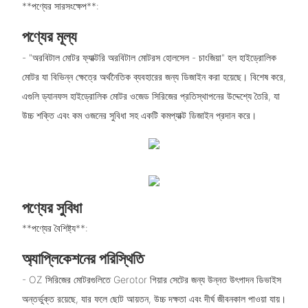
**পণ্যের সারসংক্ষেপ**:
পণ্যের মূল্য
- "অরবিটাল মোটর ফ্যাক্টরি অরবিটাল মোটরস হোলসেল - চাংজিয়া" হল হাইড্রোলিক
মোটর যা বিভিন্ন ক্ষেত্রে অর্থনৈতিক ব্যবহারের জন্য ডিজাইন করা হয়েছে। বিশেষ করে,
এগুলি ড্যানফস হাইড্রোলিক মোটর ওজেড সিরিজের প্রতিস্থাপনের উদ্দেশ্যে তৈরি, যা
উচ্চ শক্তি এবং কম ওজনের সুবিধা সহ একটি কমপ্যাক্ট ডিজাইন প্রদান করে।
পণ্যের সুবিধা
**পণ্যের বৈশিষ্ট্য**:
অ্যাপ্লিকেশনের পরিস্থিতি
- OZ সিরিজের মোটরগুলিতে Gerotor গিয়ার সেটের জন্য উন্নত উৎপাদন ডিভাইস
অন্তর্ভুক্ত রয়েছে, যার ফলে ছোট আয়তন, উচ্চ দক্ষতা এবং দীর্ঘ জীবনকাল পাওয়া যায়।