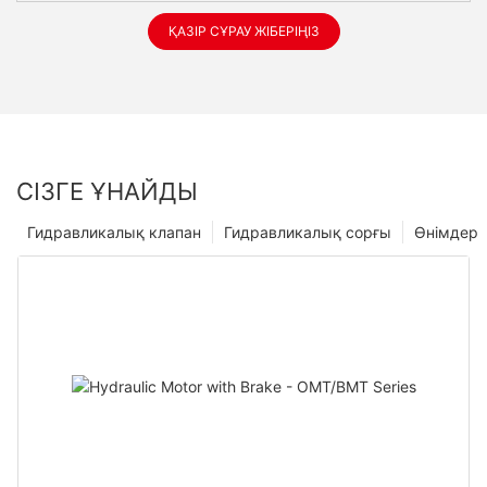
ҚАЗІР СҰРАУ ЖІБЕРІҢІЗ
СІЗГЕ ҰНАЙДЫ
Гидравликалық клапан
Гидравликалық сорғы
Өнімдер