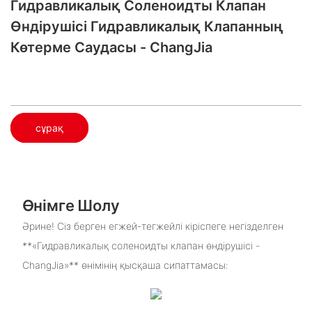
Гидравликалық Соленоидты Клапан
Өндірушісі Гидравликалық Клапанның
Көтерме Саудасы - ChangJia
сұрақ
Өнімге Шолу
Әрине! Сіз берген егжей-тегжейлі кіріспеге негізделген
**«Гидравликалық соленоидты клапан өндірушісі -
ChangJia»** өнімінің қысқаша сипаттамасы: