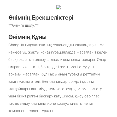
Өнімнің Ерекшеліктері
**Өнімге шолу:**
Өнімнің Құны
ChangJia гидравликалық соленоидты клапандары - екі
немесе үш жақты конфигурацияларда жасалған тікелей
басқарылатын өлшеуіш қысым компенсаторлары. Олар
гидравликалық тізбектердегі жүктемені өтеу үшін
арнайы жасалған, бұл қысымның тұрақты реттелуін
қамтамасыз етеді. Бұл клапандар әртүрлі қысым
жағдайларында тиімді жұмыс істеуді қамтамасыз ету
үшін біріктірілген басқару катушкасы, қысу серіппесі,
тасымалдау клапаны және корпус сияқты негізгі
компоненттерден тұрады.