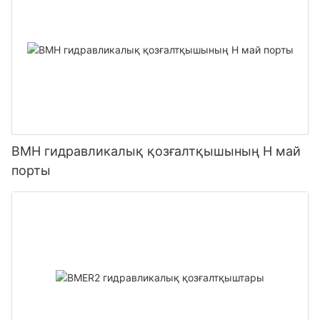
BMH гидравликалық қозғалтқышының H май
порты