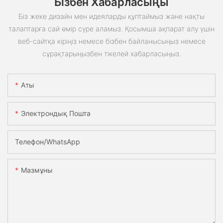
Бізбен Хабарласыңы
Біз жеке дизайн мен идеяларды құптаймыз және нақты
талаптарға сай өмір сүре аламыз. Қосымша ақпарат алу үшін
веб-сайтқа кіріңіз немесе бізбен байланысыңыз немесе
сұрақтарыңызбен тікелей хабарласыңыз.
Аты
Электрондық Пошта
Телефон/whatsApp
Мазмұны