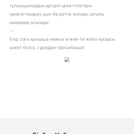
тұтынушылардың әртүрлі қажеттіліктерін
қанағаттандыру үшін бір реттік жоғары сапалы
шешімдер ұсынады.
---
Егер сізге қысқаша немесе егжей-тегжейлі нұсқасы
қажет болса, сұраудан тартынбаңыз!