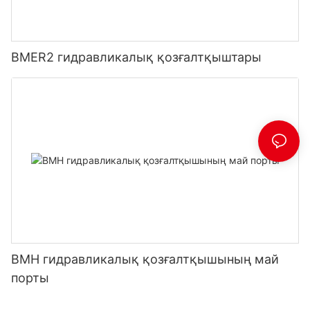
BMER2 гидравликалық қозғалтқыштары
BMH гидравликалық қозғалтқышының май
порты