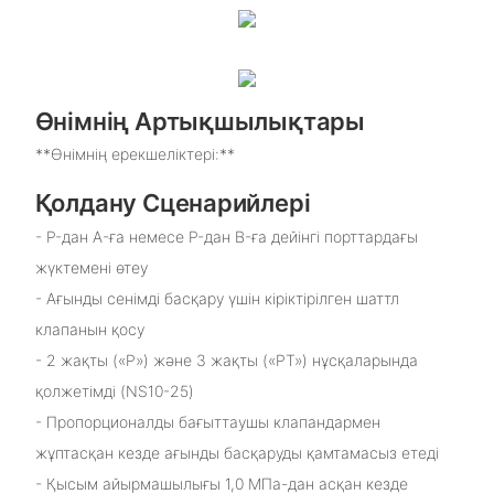
Өнімнің Артықшылықтары
**Өнімнің ерекшеліктері:**
Қолдану Сценарийлері
- P-дан A-ға немесе P-дан B-ға дейінгі порттардағы
жүктемені өтеу
- Ағынды сенімді басқару үшін кіріктірілген шаттл
клапанын қосу
- 2 жақты («P») және 3 жақты («PT») нұсқаларында
қолжетімді (NS10-25)
- Пропорционалды бағыттаушы клапандармен
жұптасқан кезде ағынды басқаруды қамтамасыз етеді
- Қысым айырмашылығы 1,0 МПа-дан асқан кезде