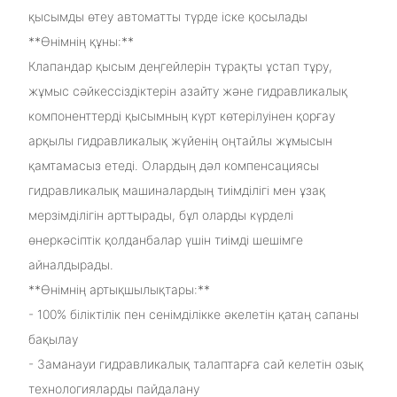
қысымды өтеу автоматты түрде іске қосылады
**Өнімнің құны:**
Клапандар қысым деңгейлерін тұрақты ұстап тұру,
жұмыс сәйкессіздіктерін азайту және гидравликалық
компоненттерді қысымның күрт көтерілуінен қорғау
арқылы гидравликалық жүйенің оңтайлы жұмысын
қамтамасыз етеді. Олардың дәл компенсациясы
гидравликалық машиналардың тиімділігі мен ұзақ
мерзімділігін арттырады, бұл оларды күрделі
өнеркәсіптік қолданбалар үшін тиімді шешімге
айналдырады.
**Өнімнің артықшылықтары:**
- 100% біліктілік пен сенімділікке әкелетін қатаң сапаны
бақылау
- Заманауи гидравликалық талаптарға сай келетін озық
технологияларды пайдалану