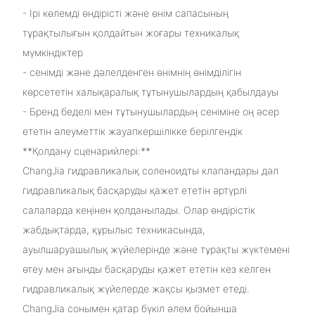
- Ірі көлемді өндірісті және өнім сапасының
тұрақтылығын қолдайтын жоғары техникалық
мүмкіндіктер
- сенімді және дәлелденген өнімнің өнімділігін
көрсететін халықаралық тұтынушылардың қабылдауы
- Бренд беделі мен тұтынушылардың сеніміне оң әсер
ететін әлеуметтік жауапкершілікке берілгендік
**Қолдану сценарийлері:**
ChangJia гидравликалық соленоидты клапандары дәл
гидравликалық басқаруды қажет ететін әртүрлі
салаларда кеңінен қолданылады. Олар өндірістік
жабдықтарда, құрылыс техникасында,
ауылшаруашылық жүйелерінде және тұрақты жүктемені
өтеу мен ағынды басқаруды қажет ететін кез келген
гидравликалық жүйелерде жақсы қызмет етеді.
ChangJia сонымен қатар бүкіл әлем бойынша