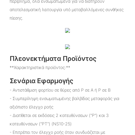
περίβλημα, όλα ενσωματωμένα για να διατηρούν
αποτελεσματική λειτουργία υπό μεταβαλλόμενες συνθήκες
πίεσης.
Πλεονεκτήματα Προϊόντος
**Χαρακτηριστικά προϊόντος:**
Σενάρια Εφαρμογής
- Αντιστάθμιση φορτίου σε θύρες από P σε A ή P σε B
- Συμπερίληψη ενσωματωμένης βαλβίδας μεταφοράς για
αξιόπιστο έλεγχο ροής
- Διατίθεται σε εκδόσεις 2 κατευθύνσεων ("P") και 3
κατευθύνσεων ("PT") (NS10-25)
- Επιτρέπει τον έλεγχο ροής όταν συνδυάζεται με