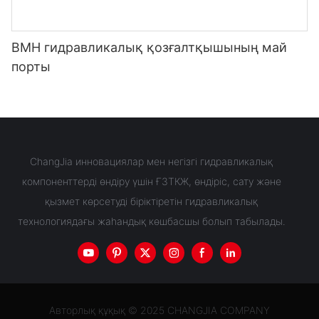
BMH гидравликалық қозғалтқышының май
порты
ChangJia инновациялар мен негізгі гидравликалық
компоненттерді өндіру үшін ҒЗТКЖ, өндіріс, сату және
қызмет көрсетуді біріктіретін гидравликалық
технологиядағы жаһандық көшбасшы болып табылады.
Авторлық құқық © 2025 CHANGJIA COMPANY