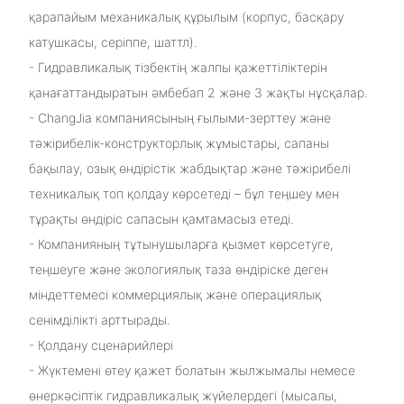
қарапайым механикалық құрылым (корпус, басқару
катушкасы, серіппе, шаттл).
- Гидравликалық тізбектің жалпы қажеттіліктерін
қанағаттандыратын әмбебап 2 және 3 жақты нұсқалар.
- ChangJia компаниясының ғылыми-зерттеу және
тәжірибелік-конструкторлық жұмыстары, сапаны
бақылау, озық өндірістік жабдықтар және тәжірибелі
техникалық топ қолдау көрсетеді – бұл теңшеу мен
тұрақты өндіріс сапасын қамтамасыз етеді.
- Компанияның тұтынушыларға қызмет көрсетуге,
теңшеуге және экологиялық таза өндіріске деген
міндеттемесі коммерциялық және операциялық
сенімділікті арттырады.
- Қолдану сценарийлері
- Жүктемені өтеу қажет болатын жылжымалы немесе
өнеркәсіптік гидравликалық жүйелердегі (мысалы,