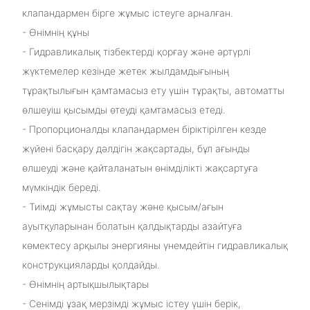
клапандармен бірге жұмыс істеуге арналған.
- Өнімнің құны
- Гидравликалық тізбектерді қорғау және әртүрлі
жүктемелер кезінде жетек жылдамдығының
тұрақтылығын қамтамасыз ету үшін тұрақты, автоматты
өлшеуіш қысымды өтеуді қамтамасыз етеді.
- Пропорционалды клапандармен біріктірілген кезде
жүйені басқару дәлдігін жақсартады, бұл ағынды
өлшеуді және қайталанатын өнімділікті жақсартуға
мүмкіндік береді.
- Тиімді жұмысты сақтау және қысым/ағын
ауытқуларынан болатын қалдықтарды азайтуға
көмектесу арқылы энергияны үнемдейтін гидравликалық
конструкцияларды қолдайды.
- Өнімнің артықшылықтары
- Сенімді ұзақ мерзімді жұмыс істеу үшін берік,