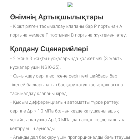
Өнімнің Артықшылықтары
- Кіріктірілген тасымалдау клапаны бар P портынан A
портына немесе P портынан B портына жүктемені өтеу.
Қолдану Сценарийлері
- 2 және 3 жақты нұсқаларында қолжетімді (3 жақты
нұсқалар үшін NS10‑25).
- Сығымдау серіппесі және серіппелі шайбасы бар
тікелей басқарылатын басқару катушкасы; қақпағына
тасымалдау клапаны кіреді.
- Қысым дифференциалын автоматты түрде реттеу:
серіппе Δp < 1,0 МПа болған кезде катушканы ашық
ұстайды; катушка Δp 1,0 МПа-дан асқан кезде қалпына
келтіру үшін ауысады.
- Ағынды дәл басқару үшін пропорционалды бағыттаушы