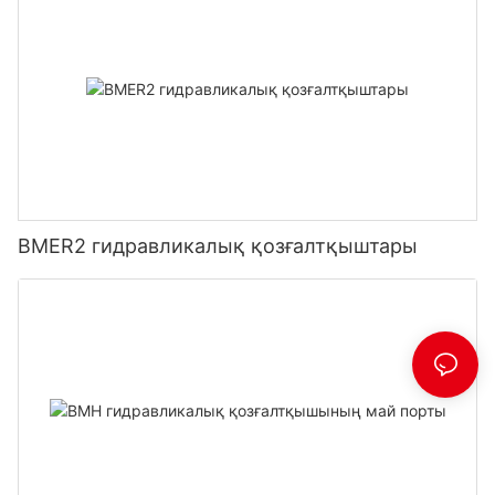
BMER2 гидравликалық қозғалтқыштары