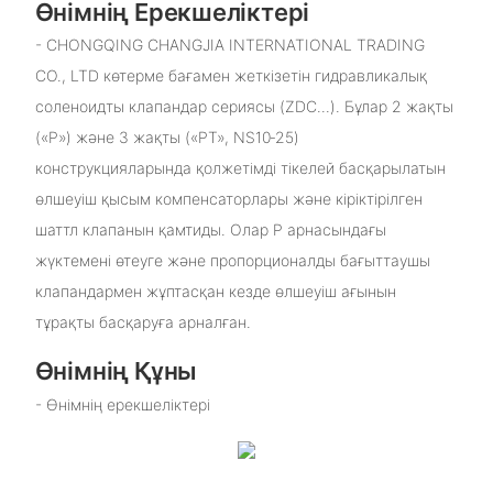
Өнімнің Ерекшеліктері
- CHONGQING CHANGJIA INTERNATIONAL TRADING
CO., LTD көтерме бағамен жеткізетін гидравликалық
соленоидты клапандар сериясы (ZDC...). Бұлар 2 жақты
(«P») және 3 жақты («PT», NS10‑25)
конструкцияларында қолжетімді тікелей басқарылатын
өлшеуіш қысым компенсаторлары және кіріктірілген
шаттл клапанын қамтиды. Олар P арнасындағы
жүктемені өтеуге және пропорционалды бағыттаушы
клапандармен жұптасқан кезде өлшеуіш ағынын
тұрақты басқаруға арналған.
Өнімнің Құны
- Өнімнің ерекшеліктері