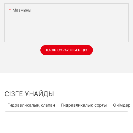
Мазмұны
ҚАЗІР СҰРАУ ЖІБЕРІҢІЗ
СІЗГЕ ҰНАЙДЫ
Гидравликалық клапан
Гидравликалық сорғы
Өнімдер