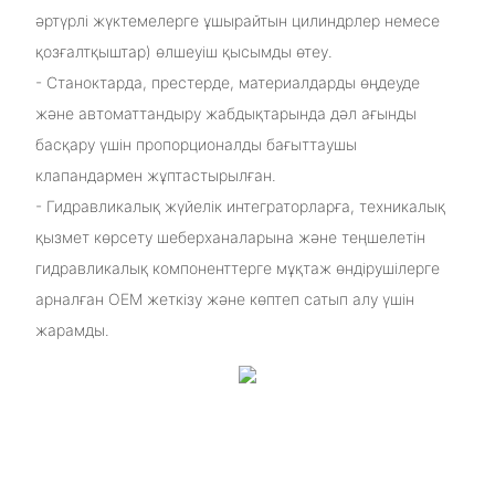
әртүрлі жүктемелерге ұшырайтын цилиндрлер немесе
қозғалтқыштар) өлшеуіш қысымды өтеу.
- Станоктарда, престерде, материалдарды өңдеуде
және автоматтандыру жабдықтарында дәл ағынды
басқару үшін пропорционалды бағыттаушы
клапандармен жұптастырылған.
- Гидравликалық жүйелік интеграторларға, техникалық
қызмет көрсету шеберханаларына және теңшелетін
гидравликалық компоненттерге мұқтаж өндірушілерге
арналған OEM жеткізу және көптеп сатып алу үшін
жарамды.