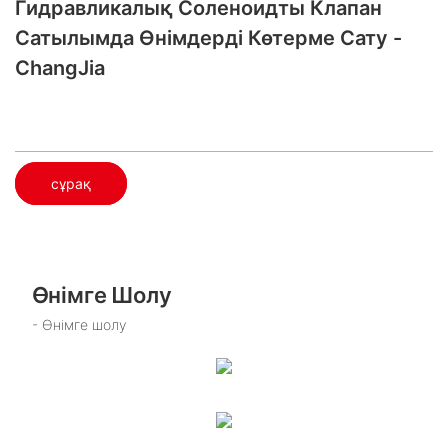
Гидравликалық Соленоидты Клапан
Сатылымда​ Өнімдерді Көтерме Сату -
ChangJia
сұрақ
Өнімге Шолу
- Өнімге шолу