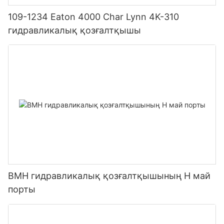
109-1234 Eaton 4000 Char Lynn 4K-310
гидравликалық қозғалтқышы
BMH гидравликалық қозғалтқышының H май
порты