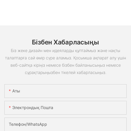
Бізбен Хабарласыңы
Біз жеке дизайн мен идеяларды құптаймыз және нақты
талаптарға сай өмір сүре аламыз. Қосымша ақпарат алу үшін
веб-сайтқа кіріңіз немесе бізбен байланысыңыз немесе
сұрақтарыңызбен тікелей хабарласыңыз.
Аты
Электрондық Пошта
Телефон/whatsApp