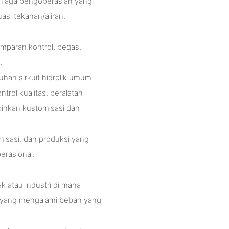
njaga pengoperasian yang
si tekanan/aliran.
mparan kontrol, pegas,
.
han sirkuit hidrolik umum.
rol kualitas, peralatan
inkan kustomisasi dan
isasi, dan produksi yang
rasional.
 atau industri di mana
r yang mengalami beban yang