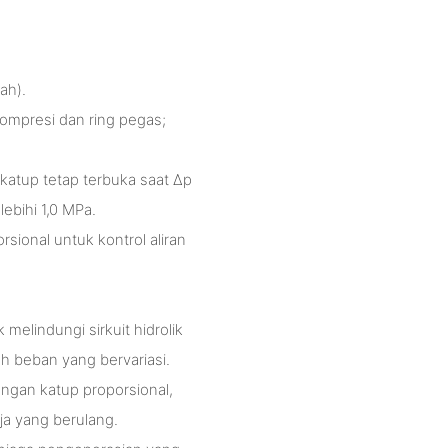
ah).
ompresi dan ring pegas;
atup tetap terbuka saat Δp
ebihi 1,0 MPa.
sional untuk kontrol aliran
elindungi sirkuit hidrolik
h beban yang bervariasi.
engan katup proporsional,
ja yang berulang.