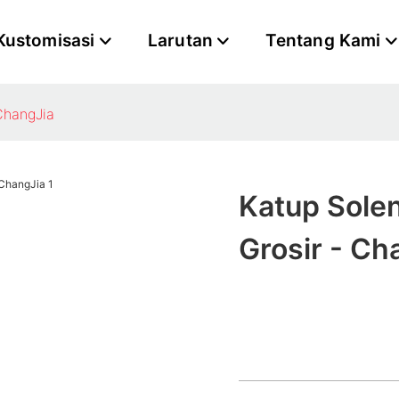
Kustomisasi
Larutan
Tentang Kami
 ChangJia
Katup Solen
Grosir - Ch