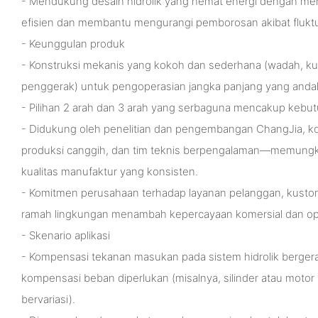
- Mendukung desain hidrolik yang hemat energi dengan me
efisien dan membantu mengurangi pemborosan akibat fluktua
- Keunggulan produk
- Konstruksi mekanis yang kokoh dan sederhana (wadah, ku
penggerak) untuk pengoperasian jangka panjang yang andal
- Pilihan 2 arah dan 3 arah yang serbaguna mencakup kebutu
- Didukung oleh penelitian dan pengembangan ChangJia, kont
produksi canggih, dan tim teknis berpengalaman—memungk
kualitas manufaktur yang konsisten.
- Komitmen perusahaan terhadap layanan pelanggan, kustom
ramah lingkungan menambah kepercayaan komersial dan ope
- Skenario aplikasi
- Kompensasi tekanan masukan pada sistem hidrolik bergerak
kompensasi beban diperlukan (misalnya, silinder atau moto
bervariasi).