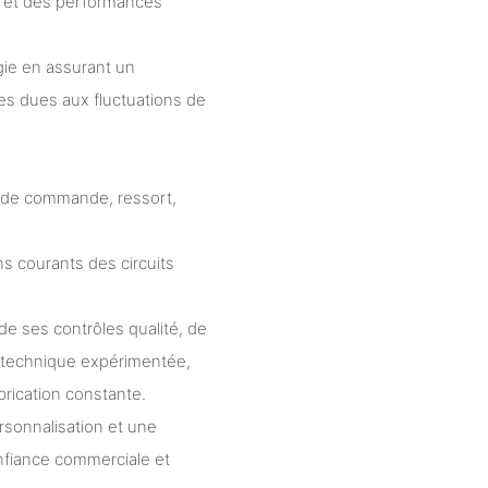
t et des performances
ie en assurant un
tes dues aux fluctuations de
e de commande, ressort,
ns courants des circuits
e ses contrôles qualité, de
 technique expérimentée,
brication constante.
ersonnalisation et une
nfiance commerciale et