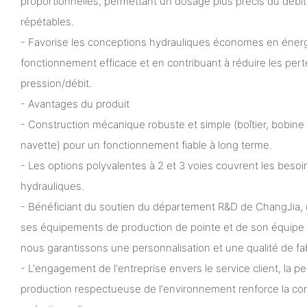
proportionnelles, permettant un dosage plus précis du débi
répétables.
- Favorise les conceptions hydrauliques économes en énerg
fonctionnement efficace et en contribuant à réduire les per
pression/débit.
- Avantages du produit
- Construction mécanique robuste et simple (boîtier, bobin
navette) pour un fonctionnement fiable à long terme.
- Les options polyvalentes à 2 et 3 voies couvrent les besoi
hydrauliques.
- Bénéficiant du soutien du département R&D de ChangJia, d
ses équipements de production de pointe et de son équipe
nous garantissons une personnalisation et une qualité de fa
- L'engagement de l'entreprise envers le service client, la p
production respectueuse de l'environnement renforce la co