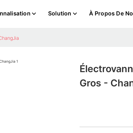
nnalisation
Solution
À Propos De N
 ChangJia
Électrovann
Gros - Cha