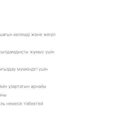
 шағын көлемді және жеңіл
ы жылдамдықты жұмыс үшін
ғыздау мүмкіндігі үшін
імін ұзартатын арнайы
йны
ель немесе тізбектей