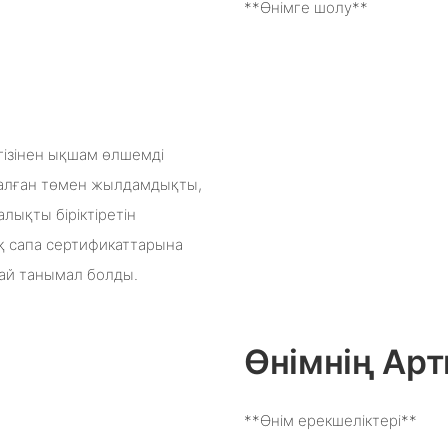
**Өнімге шолу**
гізінен ықшам өлшемді
рналған төмен жылдамдықты,
лықты біріктіретін
қ сапа сертификаттарына
ай танымал болды.
Өнімнің А
**Өнім ерекшеліктері**