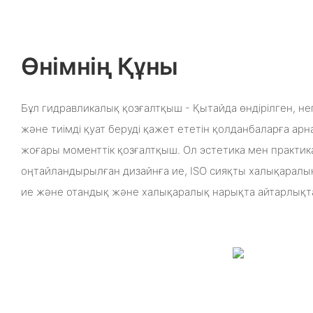
Өнімнің Құны
Бұл гидравликалық қозғалтқыш - Қытайда өндірілген, не
және тиімді қуат беруді қажет ететін қолданбаларға а
жоғары моменттік қозғалтқыш. Ол эстетика мен практика
оңтайландырылған дизайнға ие, ISO сияқты халықаралы
ие және отандық және халықаралық нарықта айтарлықт