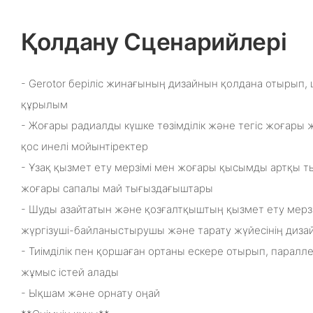
Қолдану Сценарийлері
- Gerotor беріліс жинағының дизайнын қолдана отырып,
құрылым
- Жоғары радиалды күшке төзімділік және тегіс жоғар
қос инелі мойынтіректер
- Ұзақ қызмет ету мерзімі мен жоғары қысымды артқы ты
жоғары сапалы май тығыздағыштары
- Шуды азайтатын және қозғалтқыштың қызмет ету мерз
жүргізуші-байланыстырушы және тарату жүйесінің диза
- Тиімділік пен қоршаған ортаны ескере отырып, паралл
жұмыс істей алады
- Ықшам және орнату оңай