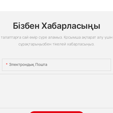
Бізбен Хабарласыңы
талаптарға сай өмір сүре аламыз. Қосымша ақпарат алу үшін 
сұрақтарыңызбен тікелей хабарласыңыз.
Электрондық Пошта