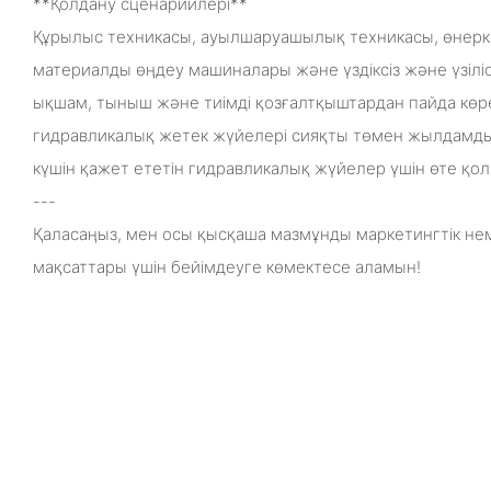
**Қолдану сценарийлері**
Құрылыс техникасы, ауылшаруашылық техникасы, өнеркәс
материалды өңдеу машиналары және үздіксіз және үзіліс
ықшам, тыныш және тиімді қозғалтқыштардан пайда көре
гидравликалық жетек жүйелері сияқты төмен жылдамд
күшін қажет ететін гидравликалық жүйелер үшін өте қо
---
Қаласаңыз, мен осы қысқаша мазмұнды маркетингтік не
мақсаттары үшін бейімдеуге көмектесе аламын!