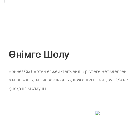
Өнімге Шолу
Әрине! Сіз берген егжей-тегжейлі кіріспеге негізделге
жылдамдықты гидравликалық қозғалтқыш өндірушісінің же
қысқаша мазмұны: