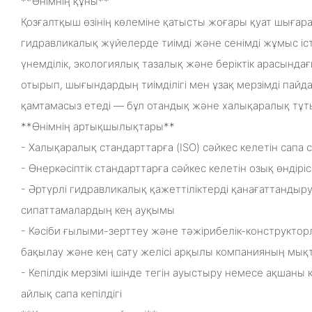
**Өнімнің құны**
Қозғалтқыш өзінің көлеміне қатысты жоғары қуат шығара
гидравликалық жүйелерде тиімді және сенімді жұмыс іст
үнемділік, экологиялық тазалық және беріктік арасындағ
отырып, шығындардың тиімділігі мен ұзақ мерзімді пай
қамтамасыз етеді — бұл отандық және халықаралық тұт
**Өнімнің артықшылықтары**
- Халықаралық стандарттарға (ISO) сәйкес келетін сапа
- Өнеркәсіптік стандарттарға сәйкес келетін озық өндір
- Әртүрлі гидравликалық қажеттіліктерді қанағаттанды
сипаттамалардың кең ауқымы
- Кәсіби ғылыми-зерттеу және тәжірибелік-конструкто
бақылау және кең сату желісі арқылы компанияның мық
- Кепілдік мерзімі ішінде тегін ауыстыру немесе ақшаны 
айлық сапа кепілдігі