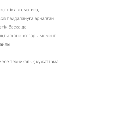
іптік автоматика,
сіз пайдалануға арналған
тін басқа да
ықты және жоғары момент
лайлы.
месе техникалық құжаттама