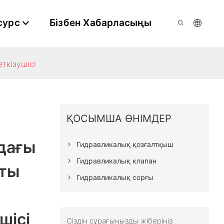
сурс
Бізбен Хабарласыңы
ткізушісі
ҚОСЫМША ӨНІМДЕР
дағы
Гидравликалық қозғалтқыш
Гидравликалық клапан
ты
Гидравликалық сорғы
ісі​
Сіздің сұрағыңызды жіберіңіз