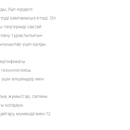
ды, бұл күрделі
еуді қамтамасыз етеді. Ол
ы теңгерімді сақтай
далану тұрақтылығын
ынушылар үшін құнды.
 сертификаты
іс технологиясы
ру үшін өлшемдер мен
рлық жұмыстар, сапаны
ты қолдауы
қайтару мүмкіндігімен 12