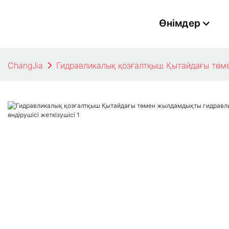
Өнімдер
ChangJia
Гидравликалық қозғалтқыш Қытайдағы төме