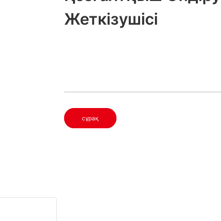
Жеткізушісі
сұрақ