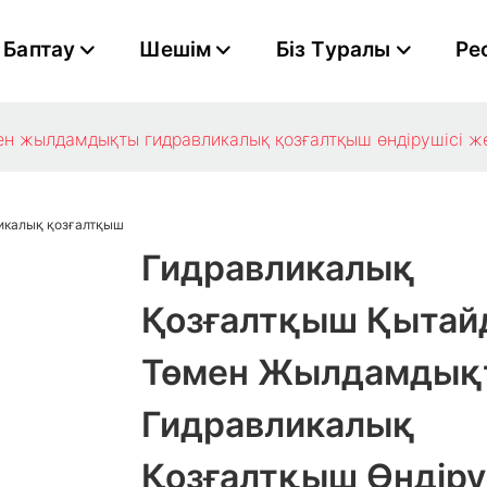
Баптау
Шешім
Біз Туралы
Ре
н жылдамдықты гидравликалық қозғалтқыш өндірушісі​ же
Гидравликалық
Қозғалтқыш Қытай
Төмен Жылдамдық
Гидравликалық
Қозғалтқыш Өндіруш