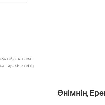
н «Қытайдағы төмен
ткізушісі» өнімінің
Өнімнің Ере