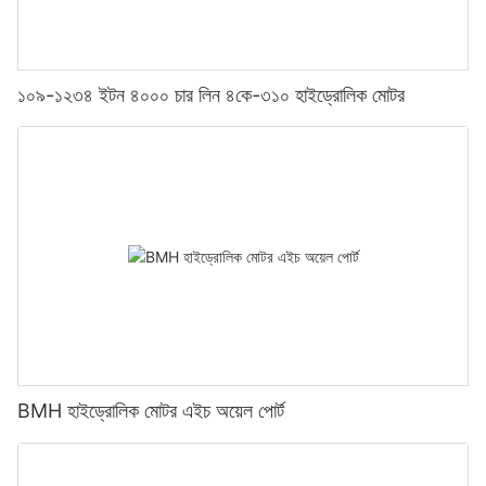
১০৯-১২৩৪ ইটন ৪০০০ চার লিন ৪কে-৩১০ হাইড্রোলিক মোটর
BMH হাইড্রোলিক মোটর এইচ অয়েল পোর্ট