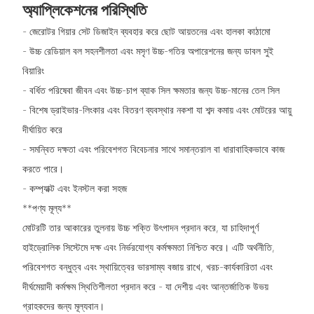
অ্যাপ্লিকেশনের পরিস্থিতি
- জেরোটর গিয়ার সেট ডিজাইন ব্যবহার করে ছোট আয়তনের এবং হালকা কাঠামো
- উচ্চ রেডিয়াল বল সহনশীলতা এবং মসৃণ উচ্চ-গতির অপারেশনের জন্য ডাবল সুই
বিয়ারিং
- বর্ধিত পরিষেবা জীবন এবং উচ্চ-চাপ ব্যাক সিল ক্ষমতার জন্য উচ্চ-মানের তেল সিল
- বিশেষ ড্রাইভার-লিংকার এবং বিতরণ ব্যবস্থার নকশা যা শব্দ কমায় এবং মোটরের আয়ু
দীর্ঘায়িত করে
- সমন্বিত দক্ষতা এবং পরিবেশগত বিবেচনার সাথে সমান্তরাল বা ধারাবাহিকভাবে কাজ
করতে পারে।
- কম্প্যাক্ট এবং ইনস্টল করা সহজ
**পণ্য মূল্য**
মোটরটি তার আকারের তুলনায় উচ্চ শক্তি উৎপাদন প্রদান করে, যা চাহিদাপূর্ণ
হাইড্রোলিক সিস্টেমে দক্ষ এবং নির্ভরযোগ্য কর্মক্ষমতা নিশ্চিত করে। এটি অর্থনীতি,
পরিবেশগত বন্ধুত্ব এবং স্থায়িত্বের ভারসাম্য বজায় রাখে, খরচ-কার্যকারিতা এবং
দীর্ঘমেয়াদী কর্মক্ষম স্থিতিশীলতা প্রদান করে - যা দেশীয় এবং আন্তর্জাতিক উভয়
গ্রাহকদের জন্য মূল্যবান।