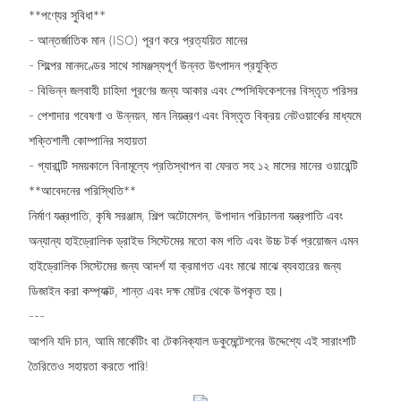
**পণ্যের সুবিধা**
- আন্তর্জাতিক মান (ISO) পূরণ করে প্রত্যয়িত মানের
- শিল্পের মানদণ্ডের সাথে সামঞ্জস্যপূর্ণ উন্নত উৎপাদন প্রযুক্তি
- বিভিন্ন জলবাহী চাহিদা পূরণের জন্য আকার এবং স্পেসিফিকেশনের বিস্তৃত পরিসর
- পেশাদার গবেষণা ও উন্নয়ন, মান নিয়ন্ত্রণ এবং বিস্তৃত বিক্রয় নেটওয়ার্কের মাধ্যমে
শক্তিশালী কোম্পানির সহায়তা
- গ্যারান্টি সময়কালে বিনামূল্যে প্রতিস্থাপন বা ফেরত সহ ১২ মাসের মানের ওয়ারেন্টি
**আবেদনের পরিস্থিতি**
নির্মাণ যন্ত্রপাতি, কৃষি সরঞ্জাম, শিল্প অটোমেশন, উপাদান পরিচালনা যন্ত্রপাতি এবং
অন্যান্য হাইড্রোলিক ড্রাইভ সিস্টেমের মতো কম গতি এবং উচ্চ টর্ক প্রয়োজন এমন
হাইড্রোলিক সিস্টেমের জন্য আদর্শ যা ক্রমাগত এবং মাঝে মাঝে ব্যবহারের জন্য
ডিজাইন করা কম্প্যাক্ট, শান্ত এবং দক্ষ মোটর থেকে উপকৃত হয়।
---
আপনি যদি চান, আমি মার্কেটিং বা টেকনিক্যাল ডকুমেন্টেশনের উদ্দেশ্যে এই সারাংশটি
তৈরিতেও সহায়তা করতে পারি!