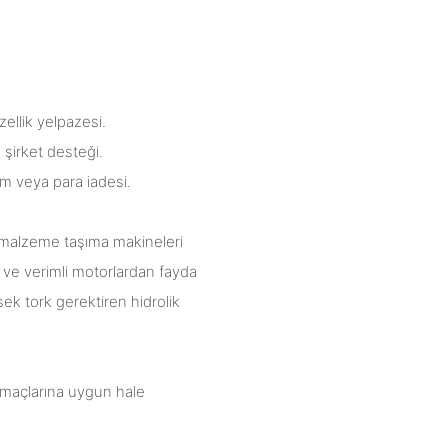
zellik yelpazesi.
 şirket desteği.
im veya para iadesi.
, malzeme taşıma makineleri
z ve verimli motorlardan fayda
sek tork gerektiren hidrolik
amaçlarına uygun hale