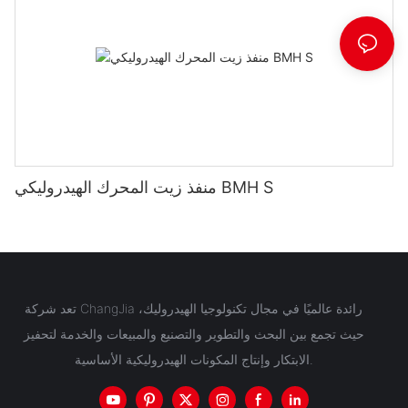
منفذ زيت المحرك الهيدروليكي BMH S
تعد شركة ChangJia رائدة عالميًا في مجال تكنولوجيا الهيدروليك،
حيث تجمع بين البحث والتطوير والتصنيع والمبيعات والخدمة لتحفيز
الابتكار وإنتاج المكونات الهيدروليكية الأساسية.