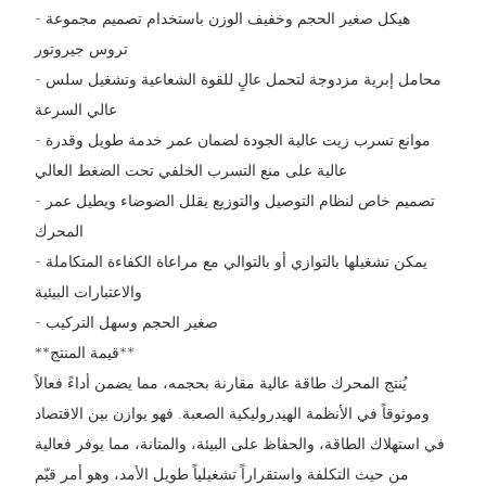
- هيكل صغير الحجم وخفيف الوزن باستخدام تصميم مجموعة
تروس جيروتور
- محامل إبرية مزدوجة لتحمل عالٍ للقوة الشعاعية وتشغيل سلس
عالي السرعة
- موانع تسرب زيت عالية الجودة لضمان عمر خدمة طويل وقدرة
عالية على منع التسرب الخلفي تحت الضغط العالي
- تصميم خاص لنظام التوصيل والتوزيع يقلل الضوضاء ويطيل عمر
المحرك
- يمكن تشغيلها بالتوازي أو بالتوالي مع مراعاة الكفاءة المتكاملة
والاعتبارات البيئية
- صغير الحجم وسهل التركيب
**قيمة المنتج**
يُنتج المحرك طاقة عالية مقارنة بحجمه، مما يضمن أداءً فعالاً
وموثوقاً في الأنظمة الهيدروليكية الصعبة. فهو يوازن بين الاقتصاد
في استهلاك الطاقة، والحفاظ على البيئة، والمتانة، مما يوفر فعالية
من حيث التكلفة واستقراراً تشغيلياً طويل الأمد، وهو أمر قيّم