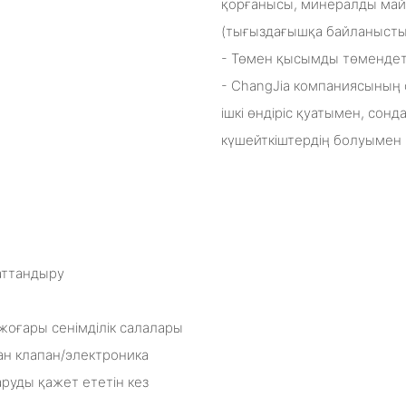
қорғанысы, минералды май
(тығыздағышқа байланысты
- Төмен қысымды төмендет
- ChangJia компаниясының
ішкі өндіріс қуатымен, сонд
күшейткіштердің болуымен 
маттандыру
жоғары сенімділік салалары
ан клапан/электроника
руды қажет ететін кез