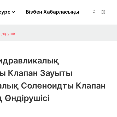
сурс
Бізбен Хабарласыңы
ндірушісі
Гидравликалық
ы Клапан Зауыты​
алық Соленоидты Клапан
 Өндірушісі