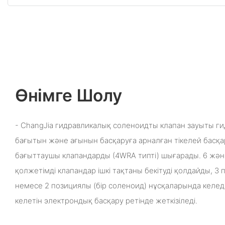
Өнімге Шолу
- ChangJia гидравликалық соленоидты клапан зауыты г
бағытын және ағынын басқаруға арналған тікелей бас
бағыттаушы клапандарды (4WRA типті) шығарады. 6 жән
қолжетімді клапандар ішкі тақтаны бекітуді қолдайды, 3 
немесе 2 позициялы (бір соленоид) нұсқаларында келед
келетін электрондық басқару ретінде жеткізіледі.