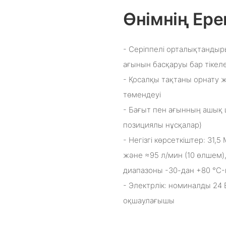
Өнімнің Ере
- Серіппелі орталықтандыр
ағынын басқаруы бар тіке
- Қосалқы тақтаны орнату
төмендеуі
- Бағыт пен ағынның ашық 
позициялы нұсқалар)
- Негізгі көрсеткіштер: 31,
және ≈95 л/мин (10 өлшем)
диапазоны -30-дан +80 °C-
- Электрлік: номиналды 24 
оқшаулағышы