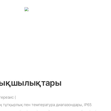
ртықшылықтары
терезис (
ең тұтқырлық пен температура диапазондары, IP65