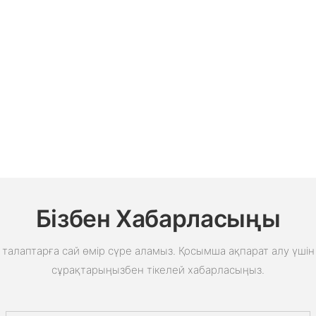
Бізбен Хабарласыңы
талаптарға сай өмір сүре аламыз. Қосымша ақпарат алу үшін 
сұрақтарыңызбен тікелей хабарласыңыз.