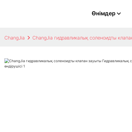
Өнімдер
ChangJia
ChangJia гидравликалық соленоидты клапан