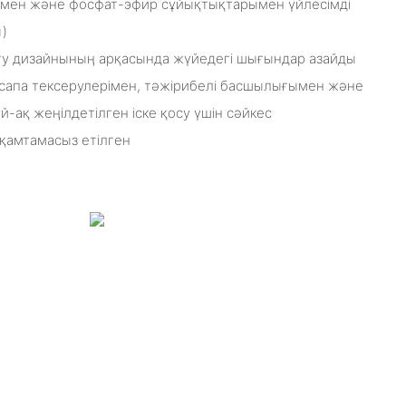
мен және фосфат-эфир сұйықтықтарымен үйлесімді
)
у дизайнының арқасында жүйедегі шығындар азайды
 сапа тексерулерімен, тәжірибелі басшылығымен және
ай-ақ жеңілдетілген іске қосу үшін сәйкес
қамтамасыз етілген