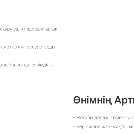
асқару үшін гидравликалық
 жеткізілімі ресурстарды
ағдайларында сенімділік
Өнімнің А
- Жоғары дәлдік: төмен гис
- Берік және жан-жақты: к