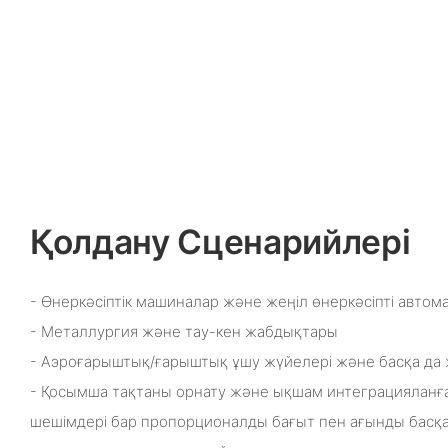
Қолдану Сценарийлері
- Өнеркәсіптік машиналар және жеңіл өнеркәсіпті авто
- Металлургия және тау-кен жабдықтары
- Аэроғарыштық/ғарыштық ұшу жүйелері және басқа да 
- Қосымша тақтаны орнату және ықшам интеграцияланғ
шешімдері бар пропорционалды бағыт пен ағынды басқа