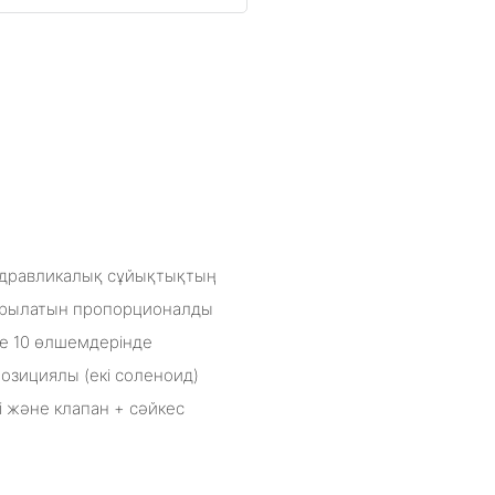
идравликалық сұйықтықтың
қарылатын пропорционалды
е 10 өлшемдерінде
позициялы (екі соленоид)
і және клапан + сәйкес