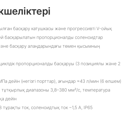
кшеліктері
ылған басқару катушкасы және прогрессивті V-ойық
лей басқарылатын пропорционалды соленоидтар
 және басқару алаңдарындағы төмен қысымның
циклдік пропорционалды басқаруы (3 позициялы және 2
5 МПа дейін (негізгі порттар), ағындар ≈43 л/мин (6 өлшем)
, тұтқырлық диапазоны 3,8–380 мм²/с, температура
қа дейін
В тұрақты ток, соленоидтық ток ~1,5 А, IP65