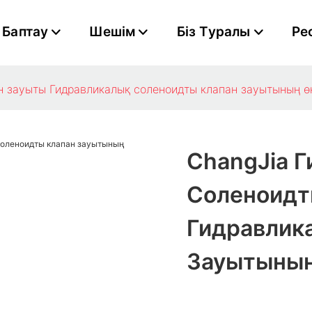
Баптау
Шешім
Біз Туралы
Ре
 зауыты​ Гидравликалық соленоидты клапан зауытының​ ө
ChangJia 
Соленоидт
Гидравлик
Зауытының​