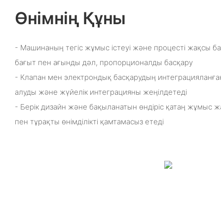
Өнімнің Құны
- Машинаның тегіс жұмыс істеуі және процесті жақсы б
бағыт пен ағынды дәл, пропорционалды басқару
- Клапан мен электрондық басқарудың интеграцияланған
алуды және жүйелік интеграцияны жеңілдетеді
- Берік дизайн және бақыланатын өндіріс қатаң жұмыс ж
пен тұрақты өнімділікті қамтамасыз етеді