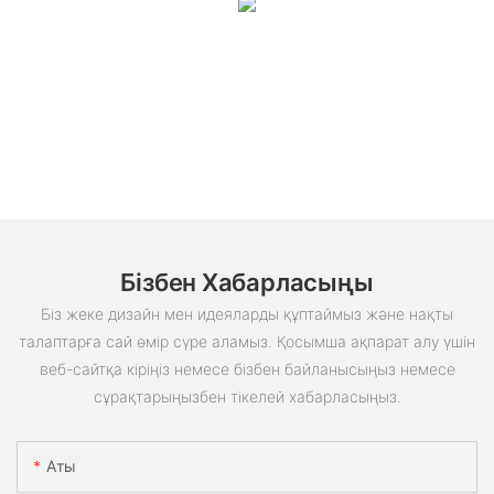
Бізбен Хабарласыңы
Біз жеке дизайн мен идеяларды құптаймыз және нақты
талаптарға сай өмір сүре аламыз. Қосымша ақпарат алу үшін
веб-сайтқа кіріңіз немесе бізбен байланысыңыз немесе
сұрақтарыңызбен тікелей хабарласыңыз.
Аты