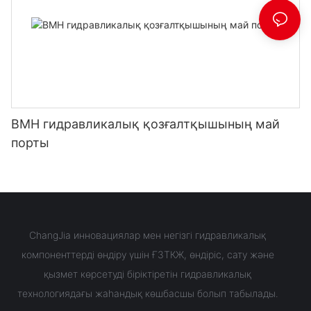
BMH гидравликалық қозғалтқышының май
порты
ChangJia инновациялар мен негізгі гидравликалық
компоненттерді өндіру үшін ҒЗТКЖ, өндіріс, сату және
қызмет көрсетуді біріктіретін гидравликалық
технологиядағы жаһандық көшбасшы болып табылады.