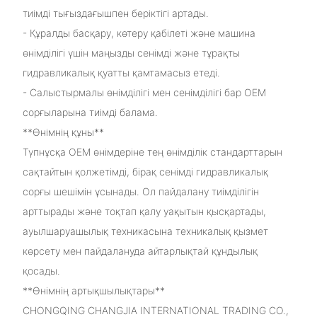
тиімді тығыздағышпен беріктігі артады.
- Құралды басқару, көтеру қабілеті және машина
өнімділігі үшін маңызды сенімді және тұрақты
гидравликалық қуатты қамтамасыз етеді.
- Салыстырмалы өнімділігі мен сенімділігі бар OEM
сорғыларына тиімді балама.
**Өнімнің құны**
Түпнұсқа OEM өнімдеріне тең өнімділік стандарттарын
сақтайтын қолжетімді, бірақ сенімді гидравликалық
сорғы шешімін ұсынады. Ол пайдалану тиімділігін
арттырады және тоқтап қалу уақытын қысқартады,
ауылшаруашылық техникасына техникалық қызмет
көрсету мен пайдалануда айтарлықтай құндылық
қосады.
**Өнімнің артықшылықтары**
CHONGQING CHANGJIA INTERNATIONAL TRADING CO.,