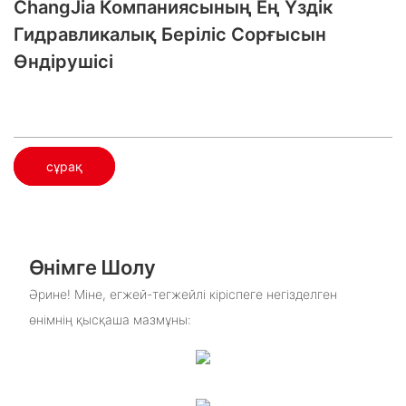
ChangJia Компаниясының Ең Үздік
Гидравликалық Беріліс Сорғысын
Өндірушісі
сұрақ
Өнімге Шолу
Әрине! Міне, егжей-тегжейлі кіріспеге негізделген
өнімнің қысқаша мазмұны: