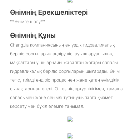
Өнімнің Ерекшеліктері
**Өнімге шолу**
Өнімнің Құны
ChangJia компаниясының ең үздік гидравликалық
беріліс сорғыларын өндірушісі ауылшаруашылық
мақсаттары үшін арнайы жасалған жоғары сапалы
гидравликалық беріліс сорғыларын шығарады. Өнім
тегіс, тиімді өндіріс процесінен және қатаң өнімділік
сынақтарынан өтеді. Ол өзінің әртүрлілігімен, тамаша
сапасымен және сенімді тұтынушыларға қызмет
көрсетуімен бүкіл әлемге танымал.