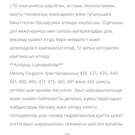
LTD компаниясы әзірлеген, ол озық технологиямен,
мықты техникалық командамен және тұтынушыға
бағытталған басқарумен әлемдік көшбасшы. Сорғының
дәл инженериясы мен сапалы материалдары ұзақ
мерзімді қызмет етуді, берік өнімділікті және
үйлесімділікті қамтамасыз етеді, 12 айлық кепілдікпен
қамтамасыз етіледі.
**Қолдану сценарийлері**
Massey Ferguson тракторларының 415, 425, 435, 440,
451, 460, 465, 471, 475, 481, 491 және 492 сияқты
үлгілері үшін арнайы жасалған. Ауыл шаруашылығында
және онымен байланысты далалық жұмыстарда құрал-
жабдықтарды басқару және көтеру сияқты
тапсырмалар үшін сенімді гидравликалық қуатты қажет
ететін ауыл шаруашылығы техникасы үшін өте қолайлы.