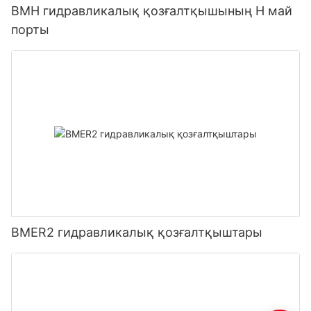
BMH гидравликалық қозғалтқышының H май
порты
BMER2 гидравликалық қозғалтқыштары