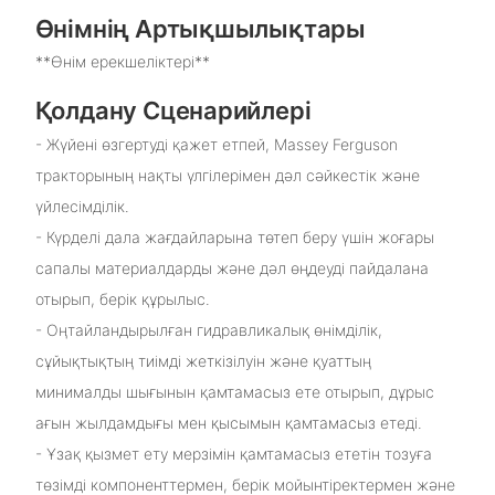
Өнімнің Артықшылықтары
**Өнім ерекшеліктері**
Қолдану Сценарийлері
- Жүйені өзгертуді қажет етпей, Massey Ferguson
тракторының нақты үлгілерімен дәл сәйкестік және
үйлесімділік.
- Күрделі дала жағдайларына төтеп беру үшін жоғары
сапалы материалдарды және дәл өңдеуді пайдалана
отырып, берік құрылыс.
- Оңтайландырылған гидравликалық өнімділік,
сұйықтықтың тиімді жеткізілуін және қуаттың
минималды шығынын қамтамасыз ете отырып, дұрыс
ағын жылдамдығы мен қысымын қамтамасыз етеді.
- Ұзақ қызмет ету мерзімін қамтамасыз ететін тозуға
төзімді компоненттермен, берік мойынтіректермен және