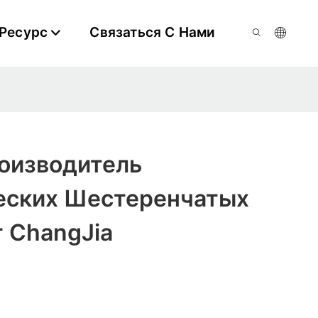
Ресурс
Связаться С Нами
оизводитель
еских Шестеренчатых
 ChangJia