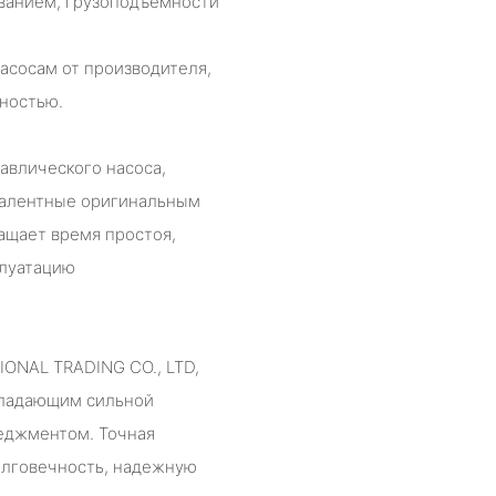
ванием, грузоподъемности
асосам от производителя,
ностью.
авлического насоса,
валентные оригинальным
ащает время простоя,
плуатацию
ONAL TRADING CO., LTD,
бладающим сильной
еджментом. Точная
олговечность, надежную