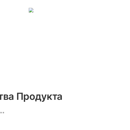
ва Продукта
**