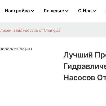
Настройка
Решение
О Нас
теренчатых насосов от ChangJia
Лучший Пр
Гидравлич
Насосов От