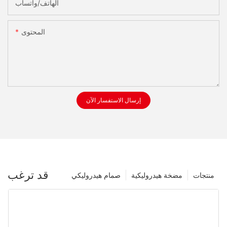
الهاتف/واتساب
المحتوى
إرسال الاستفسار الآن
قد ترغب
منتجات
مضخة هيدروليكية
صمام هيدروليكي