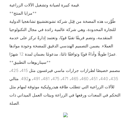
قيمة كبيرة لصيانة وتشغيل الآلات الزراعية.
**مزايا المنتج**
طُوِّرت هذه المضخة من قِبَل شركة تشونغتشينغ تشانغجيا الدولية
للتجارة المحدودة، وهي شركة عالمية رائدة في مجال التكنولوجيا
المتقدمة، وتضم فريقًا تقنيًا قويًا، وتعتمد إدارةً تركز على خدمة
العملاء. يضمن التصميم الهندسي الدقيق للمضخة وجودة موادها
عمرًا طويلًا وأداءً قويًا وتوافقًا تامًا، مدعومًا بضمان لمدة 12 شهرًا.
**سيناريوهات التطبيق**
مصمم خصيصًا لطرازات جرارات ماسي فيرغسون مثل 415، 425،
435، 440، 451، 460، 465، 471، 475، 481، 491، و492. مثالي
للآلات الزراعية التي تتطلب طاقة هيدروليكية موثوقة لمهام مثل
التحكم في المعدات ورفعها في الزراعة وبيئات العمل الميداني ذات
الصلة.