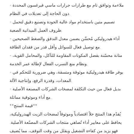
- ملاءمة وتوافق تام مع طرازات جرارات ماسي فيرغسون المحددة
دون الحاجة إلى تعديلات في النظام.
- تصميم متين باستخدام مواد عالية الجودة وتصنيع دقيق لتحمل
ظروف العمل الميدانية الصعبة.
- أداء هيدروليكي مُحسَّن يضمن معدل التدفق والضغط الصحيحين
مع توصيل فعال للسوائل وأقل قدر من فقدان الطاقة.
- متانة محسّنة بفضل المكونات المقاومة للتآكل، والمحامل القوية،
ونظام منع التسرب الفعال لإطالة عمر الخدمة.
- يوفر طاقة هيدروليكية موثوقة ومتسقة، وهي ضرورية للتحكم في
المعدات، وقدرة الرفع، وإنتاجية الآلة.
- بديل فعال من حيث التكلفة لمضخات الشركات المصنعة الأصلية
مع أداء وموثوقية مماثلة.
**قيمة المنتج**
يُقدّم هذا المنتج حلاً اقتصادياً وموثوقاً لمضخات الزيت الهيدروليكية،
يحافظ على معايير أداء تُضاهي منتجات الشركات المصنّعة الأصلية.
فهو يزيد من كفاءة التشغيل ويقلل من وقت التوقف، مما يُضيف