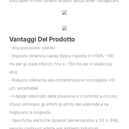
utilizzabile in molti sistemi idraulici senza dover riprogettare.
Vantaggi Del Prodotto
- Alta precisione: isteresi
- Risposta dinamica rapida (tipica risposta 0→100% ~100
ms per gli stadi inferiori; fino a ~150 ms per lo stadio più
alto).
- Robusta tolleranza alla contaminazione (consigliato ≤10
µm; accettabile
- Il design bilanciato della pressione e il controllo a circuito
chiuso eliminano gli effetti di attrito del solenoide e ne
migliorano la longevità.
- Specifiche elettriche durevoli (alimentazione a 24 V, IP65,
servizio continuo) adatte agli ambienti industriali.