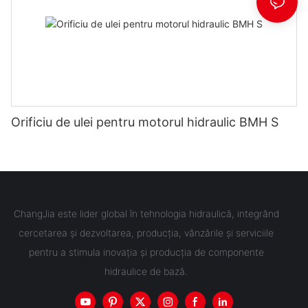
Orificiu de ulei pentru motorul hidraulic BMH S
ChangJia este lider global în tehnologia hidraulică, integrând
cercetarea și dezvoltarea, producția, vânzările și serviciile
pentru a stimula inovația și producția de componente
hidraulice de bază.