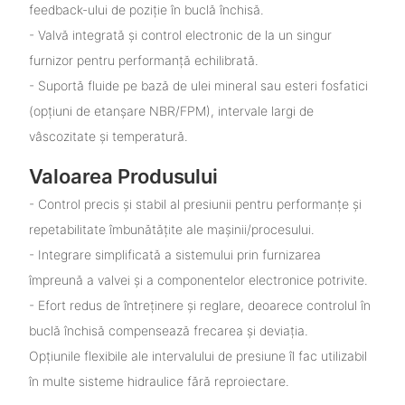
feedback-ului de poziție în buclă închisă.
- Valvă integrată și control electronic de la un singur
furnizor pentru performanță echilibrată.
- Suportă fluide pe bază de ulei mineral sau esteri fosfatici
(opțiuni de etanșare NBR/FPM), intervale largi de
vâscozitate și temperatură.
Valoarea Produsului
- Control precis și stabil al presiunii pentru performanțe și
repetabilitate îmbunătățite ale mașinii/procesului.
- Integrare simplificată a sistemului prin furnizarea
împreună a valvei și a componentelor electronice potrivite.
- Efort redus de întreținere și reglare, deoarece controlul în
buclă închisă compensează frecarea și deviația.
Opțiunile flexibile ale intervalului de presiune îl fac utilizabil
în multe sisteme hidraulice fără reproiectare.