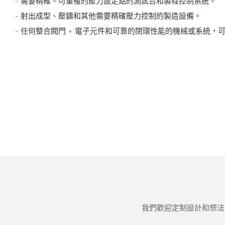
- 需要精確、可重複的壓力設定點的測試台和製程控制系統。
- 射出成型、壓鑄和其他需要精確壓力控制的製造設備。
- 任何整合閥門 + 電子元件和可靠的閉環性能的機械或系統，
我們歡迎定制設計和想法