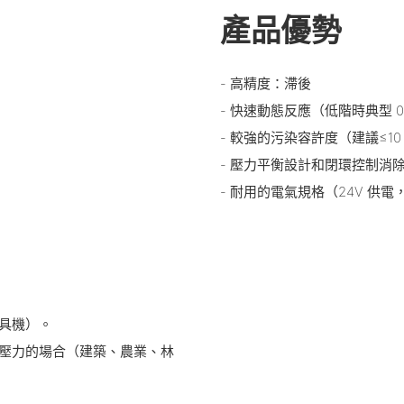
產品優勢
- 高精度：滯後
- 快速動態反應（低階時典型 0→
- 較強的污染容許度（建議≤10
- 壓力平衡設計和閉環控制消
- 耐用的電氣規格（24V 供
工具機）。
定壓力的場合（建築、農業、林