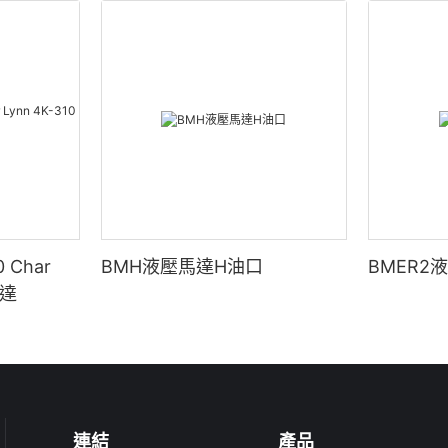
 Char
BMH液壓馬達H油口
BMER2
馬達
連結
產品