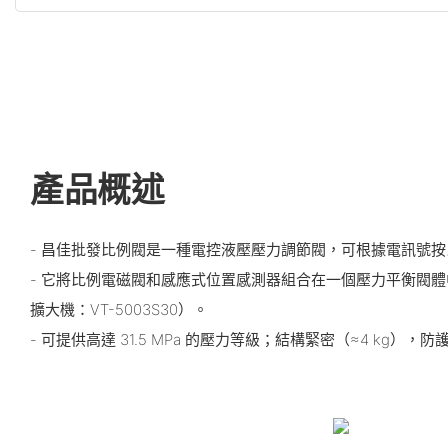
產品概述
- 昌佳批發比例閥是一種電控液壓壓力調節閥，可根據電訊號
- 它將比例電磁閥和感應式位置感測器組合在一個壓力平衡閥
擴大機：VT-5003S30）。
- 可提供高達 31.5 MPa 的壓力等級；結構緊密（≈4 kg），防