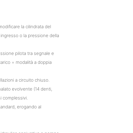
dificare la cilindrata del
i ingresso o la pressione della
ssione pilota tra segnale e
carico = modalità a doppia
lazioni a circuito chiuso.
nalato evolvente (14 denti,
i complessivi.
 standard, erogando al