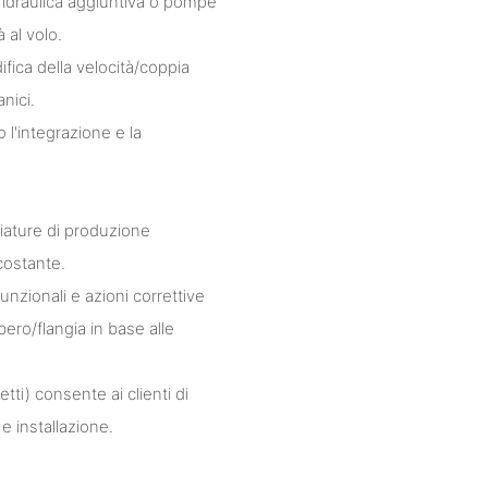
à idraulica aggiuntiva o pompe
 al volo.
fica della velocità/coppia
nici.
 l'integrazione e la
iature di produzione
costante.
nzionali e azioni correttive
ero/flangia in base alle
ti) consente ai clienti di
e installazione.