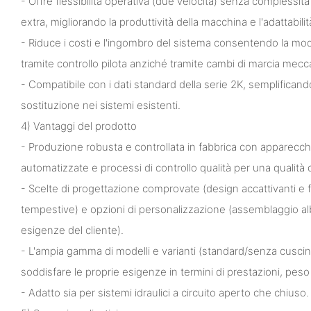
- Offre flessibilità operativa (due velocità) senza complessit
extra, migliorando la produttività della macchina e l'adattabilità
- Riduce i costi e l'ingombro del sistema consentendo la modi
tramite controllo pilota anziché tramite cambi di marcia mecca
- Compatibile con i dati standard della serie 2K, semplificando
sostituzione nei sistemi esistenti.
4) Vantaggi del prodotto
- Produzione robusta e controllata in fabbrica con apparecch
automatizzate e processi di controllo qualità per una qualità 
- Scelte di progettazione comprovate (design accattivanti e fu
tempestive) e opzioni di personalizzazione (assemblaggio alb
esigenze del cliente).
- L'ampia gamma di modelli e varianti (standard/senza cuscinet
soddisfare le proprie esigenze in termini di prestazioni, peso 
- Adatto sia per sistemi idraulici a circuito aperto che chiuso.