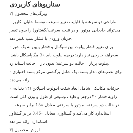
سناریوهای کاربردی
۲) ویژگی‌های محصول
- طراحی دو سرعته با قابلیت تغییر سرعت توسط خلبان: کاربر
می‌تواند جابجایی موتور (و در نتیجه سرعت/گشتاور) را بدون تغییر
جریان ورودی یا فشار پمپ تغییر دهد.
- برای تغییر فشار پیلوت بین سیگنال و فشار پایین به یک شیر
سه‌راهه خارجی نیاز دارد؛ دریچه پیلوت باید >3 مگاپاسکال باشد.
پیلوت پربار = حالت دو سرعته؛ بدون بار = حالت استاندارد.
- برای نصب‌های مدار بسته، یک شاتل برگشتی مرکز بسته اختیاری
ارائه می‌دهد.
- جزئیات مکانیکی شامل ابعاد شفت اینولوت اسپلاین (۱۴ دندانه،
زاویه فشار ۳۰ درجه) و طیف وسیعی از طول و وزن کلی است.
- در حالت دو سرعته، موتور با سرعتی معادل ≈1.8 برابر سرعت
استاندارد کار می‌کند و گشتاوری معادل ≈0.45 برابر گشتاور
استاندارد ارائه می‌دهد.
۳) ارزش محصول