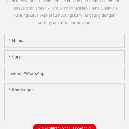
Kami menyambut desain dan ide khusus dan mampu memenuhi
persyaratan spesifik. Untuk informasi lebih lanjut, silakan
kunjungi situs web atau hubungi kami langsung dengan
pertanyaan atau pertanyaan.
Nama
Surel
Telepon/WhatsApp
Kandungan
KIRIM PERTANYAAN SEKARANG