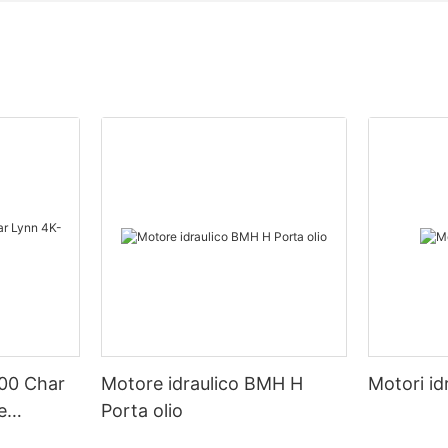
00 Char
Motore idraulico BMH H
Motori id
e
Porta olio