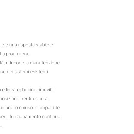
le e una risposta stabile e
. La produzione
ilità, riducono la manutenzione
one nei sistemi esistenti.
e lineare; bobine rimovibili
posizione neutra sicura;
o in anello chiuso. Compatibile
o per il funzionamento continuo
e.