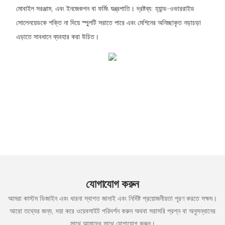
মোবাইল সরঞ্জাম, এবং ইনজেকশন বা ফর্মিং যন্ত্রপাতি। দ্রষ্টব্য: হ্যান্ড-ওভাররাইড
সোলেনয়েডকে শক্তি না দিয়ে স্পুলটি সরাতে পারে এবং মেশিনের অনিচ্ছাকৃত নড়াচড়া
এড়াতে সাবধানে ব্যবহার করা উচিত।
যোগাযোগ করুন
আমরা কাস্টম ডিজাইন এবং ধারনা স্বাগত জানাই এবং নির্দিষ্ট প্রয়োজনীয়তা পূরণ করতে সক্ষম।
আরো তথ্যের জন্য, দয়া করে ওয়েবসাইট পরিদর্শন করুন অথবা সরাসরি প্রশ্ন বা অনুসন্ধানের
সাথে আমাদের সাথে যোগাযোগ করুন।