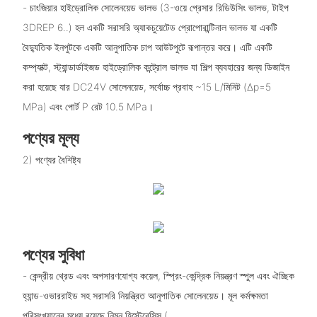
- চাংজিয়ার হাইড্রোলিক সোলেনয়েড ভালভ (3-ওয়ে প্রেসার রিডিউসিং ভালভ, টাইপ
3DREP 6..) হল একটি সরাসরি অ্যাকচুয়েটেড প্রোপোরান্টিনাল ভালভ যা একটি
বৈদ্যুতিক ইনপুটকে একটি আনুপাতিক চাপ আউটপুটে রূপান্তর করে। এটি একটি
কম্প্যাক্ট, স্ট্যান্ডার্ডাইজড হাইড্রোলিক কন্ট্রোল ভালভ যা শিল্প ব্যবহারের জন্য ডিজাইন
করা হয়েছে যার DC24V সোলেনয়েড, সর্বোচ্চ প্রবাহ ~15 L/মিনিট (Δp=5
MPa) এবং পোর্ট P রেট 10.5 MPa।
পণ্যের মূল্য
2) পণ্যের বৈশিষ্ট্য
পণ্যের সুবিধা
- কেন্দ্রীয় থ্রেড এবং অপসারণযোগ্য কয়েল, স্প্রিং-কেন্দ্রিক নিয়ন্ত্রণ স্পুল এবং ঐচ্ছিক
হ্যান্ড-ওভাররাইড সহ সরাসরি নিয়ন্ত্রিত আনুপাতিক সোলেনয়েড। মূল কর্মক্ষমতা
পরিসংখ্যানের মধ্যে রয়েছে নিম্ন হিস্টেরেসিস (