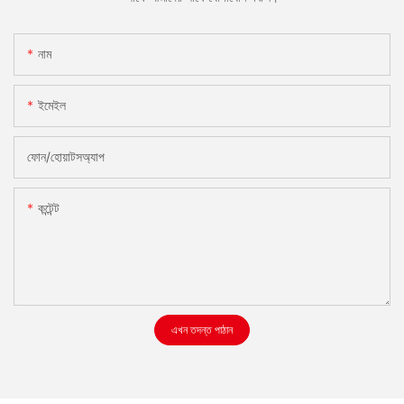
নাম
ইমেইল
ফোন/হোয়াটসঅ্যাপ
কন্টেন্ট
এখন তদন্ত পাঠান