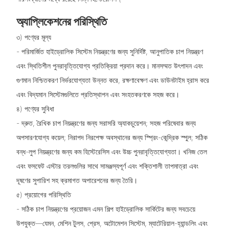
অ্যাপ্লিকেশনের পরিস্থিতি
৩) পণ্যের মূল্য
- পরিমার্জিত হাইড্রোলিক সিস্টেম নিয়ন্ত্রণের জন্য সুনির্দিষ্ট, আনুপাতিক চাপ নিয়ন্ত্রণ
এবং স্থিতিশীল পুনরাবৃত্তিযোগ্য প্রতিক্রিয়া প্রদান করে। মানসম্মত উৎপাদন এবং
গুণমান নিশ্চিতকরণ নির্ভরযোগ্যতা উন্নত করে, রক্ষণাবেক্ষণ এবং ডাউনটাইম হ্রাস করে
এবং বিদ্যমান সিস্টেমগুলিতে প্রতিস্থাপন এবং সংহতকরণকে সহজ করে।
৪) পণ্যের সুবিধা
- দ্রুত, রৈখিক চাপ নিয়ন্ত্রণের জন্য সরাসরি অ্যাকচুয়েশন; সহজ পরিষেবার জন্য
অপসারণযোগ্য কয়েল; নিরাপদ নিরপেক্ষ অবস্থানের জন্য স্প্রিং-কেন্দ্রিক স্পুল; সঠিক
বন্ধ-লুপ নিয়ন্ত্রণের জন্য কম হিস্টেরেসিস এবং উচ্চ পুনরাবৃত্তিযোগ্যতা। খনিজ তেল
এবং ফসফেট এস্টার তরলগুলির সাথে সামঞ্জস্যপূর্ণ এবং শক্তিশালী তাপমাত্রা এবং
দূষণের সুপারিশ সহ ক্রমাগত অপারেশনের জন্য তৈরি।
৫) প্রয়োগের পরিস্থিতি
- সঠিক চাপ নিয়ন্ত্রণের প্রয়োজন এমন শিল্প হাইড্রোলিক সার্কিটের জন্য সবচেয়ে
উপযুক্ত—যেমন, মেশিন টুলস, প্রেস, অটোমেশন সিস্টেম, ম্যাটেরিয়াল-হ্যান্ডলিং এবং