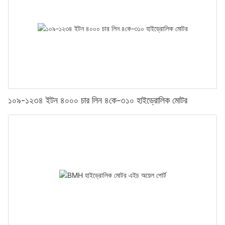
১০৯-১২৩৪ ইটন ৪০০০ চার লিন ৪কে-৩১০ হাইড্রোলিক মোটর