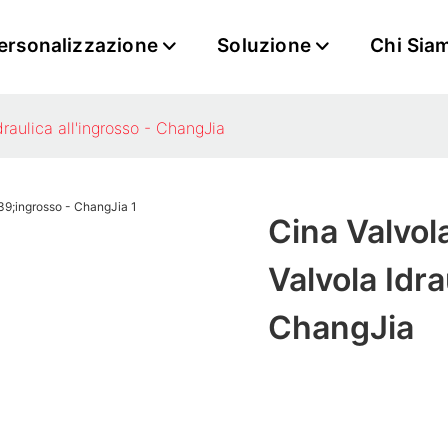
ersonalizzazione
Soluzione
Chi Sia
draulica all'ingrosso - ChangJia
Cina Valvol
Valvola Idra
ChangJia