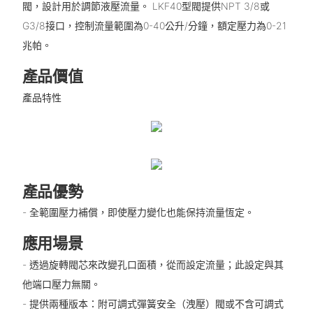
閥，設計用於調節液壓流量。 LKF40型閥提供NPT 3/8或
G3/8接口，控制流量範圍為0-40公升/分鐘，額定壓力為0-21
兆帕。
產品價值
產品特性
產品優勢
- 全範圍壓力補償，即使壓力變化也能保持流量恆定。
應用場景
- 透過旋轉閥芯來改變孔口面積，從而設定流量；此設定與其
他端口壓力無關。
- 提供兩種版本：附可調式彈簧安全（洩壓）閥或不含可調式