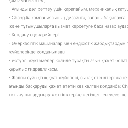
қамтамасыз етеді.
- Ағынды дәл реттеу үшін қарапайым, механикалық кату
- ChangJia компаниясының дизайнға, сапаны бақылауға,
және тұтынушыларға қызмет көрсетуге баса назар ауда
- Қолдану сценарийлері
- Өнеркәсіптік машиналар мен өндірістік жабдықтардың
жүйелерінде қолданылады.
- Әртүрлі жүктемелер кезінде тұрақты ағын қажет бо
құрылыс гидравликасы.
- Жалпы сұйықтық қуат жүйелері, сынақ стендтері және 
ағынды басқаруды қажет ететін кез келген қолданба; C
тұтынушылардың қажеттіліктеріне негізделген жеке ше