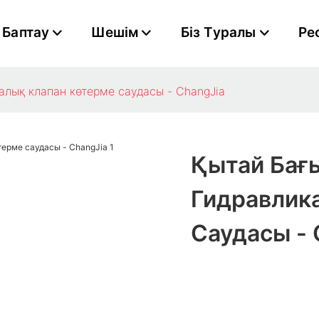
Баптау
Шешім
Біз Туралы
Ре
алық клапан көтерме саудасы - ChangJia
Қытай Бағ
Гидравлик
Саудасы - 