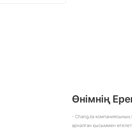
Өнімнің Ере
- ChangJia компаниясының 
арналған қысыммен өтелет