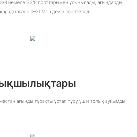
T 3/8 немесе G3/8 порттарымен ұсынылады, ағындарды
қарады және 0–21 МПа дейін есептеледі.
ртықшылықтары
мастан ағынды тұрақты ұстап тұру үшін толық ауқымды