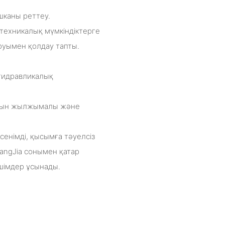
шканы реттеу.
 техникалық мүмкіндіктерге
руымен қолдау тапты.
 гидравликалық
латын жылжымалы және
сенімді, қысымға тәуелсіз
hangJia сонымен қатар
шімдер ұсынады.