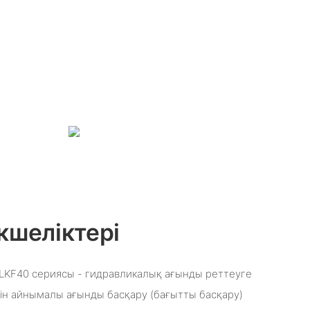
кшеліктері
LKF40 сериясы - гидравликалық ағынды реттеуге
ін айнымалы ағынды басқару (бағытты басқару)