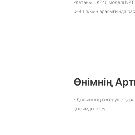
клапаны. LKF40 моделі NP
0–40 л/мин аралығында бас
Өнімнің А
- Қысымның өзгеруіне қара
қысымды өтеу.