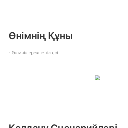
Өнімнің Құны
- Өнімнің ерекшеліктері
Қолдану Сценарийлері