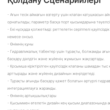
- Ағын тесік аймағын өзгерту үшін клапан катушкасын а
орнатылады; параметр басқа порт қысымдарына тәуелсі
- Екі нұсқада қолжетімді: реттелетін серіппелі қауіпсізд
немесе онсыз.
- Өнімнің құны
- Гидравликалық тізбектер үшін тұрақты, болжамды ағы
басқару дәлдігін және жүйенің жұмысын жақсартады.
- Қосымша кіріктірілген қауіпсіздік клапаны шамадан т
арттырады және жүйенің дизайнын жеңілдетеді.
- Тұрақты ағынды басқару қажет болатын әртүрлі гидр
интеграциялауға жарамды.
- Өнімнің артықшылықтары
- Қысыммен өтелетін дизайн кең қысым диапазонында 