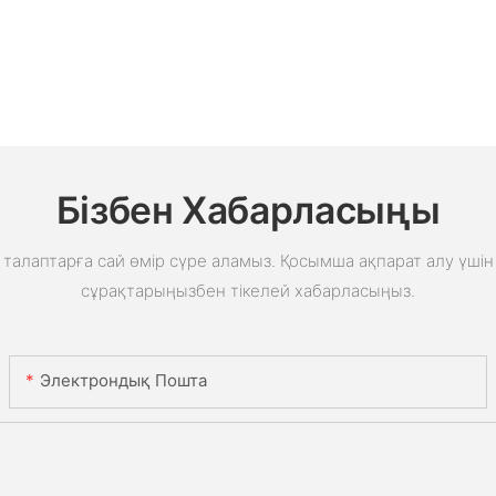
Бізбен Хабарласыңы
талаптарға сай өмір сүре аламыз. Қосымша ақпарат алу үшін 
сұрақтарыңызбен тікелей хабарласыңыз.
Электрондық Пошта