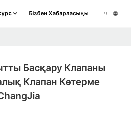
сурс
Бізбен Хабарласыңы
ытты Басқару Клапаны
алық Клапан Көтерме
ChangJia