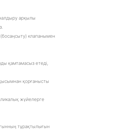
йналдыру арқылы
з.
ік (босаңсыту) клапанымен
нды қамтамасыз етеді,
ыс қысымнан қорғанысты
авликалық жүйелерге
ағынның тұрақтылығын