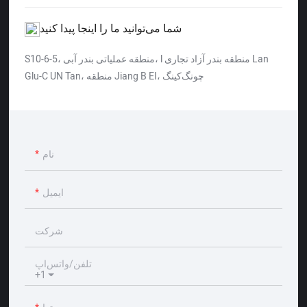
شما می‌توانید ما را اینجا پیدا کنید
S10-6-5، منطقه عملیاتی بندر آبی، l منطقه بندر آزاد تجاری Lan
Glu-C UN Tan، منطقه Jiang B EI، چونگ‌کینگ
نام
ایمیل
شرکت
تلفن/واتس‌اپ
+1