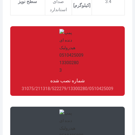
3.4
صدای
سطح نویز
[کیلوگرم]
استاندارد
شماره نصب شده
31075/211318/522279/13300280/0510425009