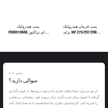
پمپ فرمان هیدرولیک
پمپ هیدرولیک
برای MF 275/297/298
F000510606 برای تراکتور
9510080761
فورد 6610
تماس با ما
سوالی دارید؟
از تیم مدیران حساب‌های تجاری ما در همه زمینه‌ها، از قیمت‌گذاری
گرفته تا تحویل و هر چیز دیگری برای پروژه خود، پشتیبانی بی‌نقصی
را تجربه کنید. کارشناسان تجاری ما اینجا هستند تا به شما کمک کنند.