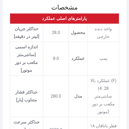
مشخصات
پارامترهای اصلی عملکرد
واحد دنده
حداکثر جریان
محصول
28.0
خارجی
[لیتر در دقیقه]
اندازه اسمی
[سانتی‌متر
پمپ
عملکرد
8.0
مکعب بر دور
موتور]
عملکرد بالا (F)
(4..28
حداکثر فشار
سانتی‌متر
مدل
280.0
متناوب [بار]
مکعب بر دور
موتور)
حداکثر سرعت
قطر یاتاقان ۱۸