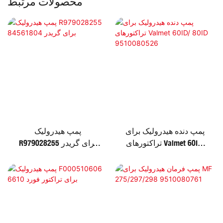
محصولات مرتبط
پمپ دنده هیدرولیک برای
پمپ هیدرولیک
تراکتورهای Valmet 60ID/
R979028255 برای گریدر
84561804
80ID 9510080526