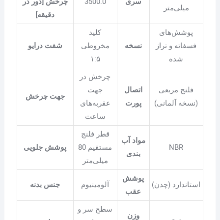
سری
3500.0
چرخش [دور در
میلی‌متر
دقیقه]
پوشش‌های
کلید
فسفاته و تراز
نسخه
مخروطی
شفت درایو
شده
۱:۵
چرخش در
فلنج مربعی
اتصال
جهت
جهت چرخش
(نسخه آلمانی)
پورت
عقربه‌های
ساعت
قطر فلنج
مواد آب
NBR
مستقیم 80
پوشش جلویی
بندی
میلی‌متر
پوشش
استاندارد (چدن)
آلومینیوم
جنس بدنه
عقب
سطح سر و
وزن