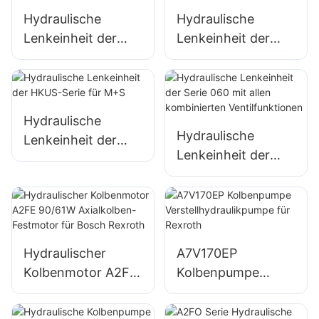
Hydraulische
Hydraulische
Lenkeinheit der
Lenkeinheit der
Serie 101, Eaton-
OSPC LS-Serie mit
Typ, für Traktor
LS-Loch für
Danfoss
Hydraulische
Hydraulische
Lenkeinheit der
Lenkeinheit der
HKUS-Serie für
Serie 060 mit allen
M+S
kombinierten
Ventilfunktionen
Hydraulischer
A7V170EP
Kolbenmotor A2FE
Kolbenpumpe
90/61W
Verstellhydraulikpu
Axialkolben-
mpe für Rexroth