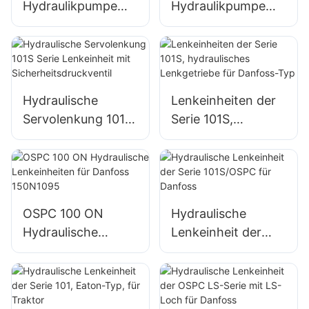
Hydraulikpumpe
Hydraulikpumpe
Zahnradpumpe für
Zahnradpumpe für
Valmet Traktoren
RENAULT
TRAKTOR
Hydraulische
Lenkeinheiten der
Servolenkung 101S
Serie 101S,
Serie Lenkeinheit
hydraulisches
mit
Lenkgetriebe für
Sicherheitsdruckve
Danfoss-Typ
ntil
OSPC 100 ON
Hydraulische
Hydraulische
Lenkeinheit der
Lenkeinheiten für
Serie 101S/OSPC
Danfoss 150N1095
für Danfoss