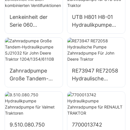
Lenkeinheit der
UTB H801 H8-01
Serie 060
Hydraulikpumpe
Integrierte
Zahnradpumpe für
vollhydraulische
UTB 650 Traktor
Lenkeinheit mit
allen kombinierten
Ventilfunktionen
Zahnradpumpe
RE73947 RE72058
Große Tandem-
Hydraulische
Hydraulikpumpe
Pumpe
SJ21032 für John
Zahnradpumpe Für
Deere Traktor
John Deere Traktor
1204/1354/6110B
9.510.080.750
7700013742