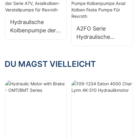
Festmotor für
Bosch Rexroth
Hydraulische
A2FO Serie
Kolbenpumpe der
Hydraulische
Serie A7V,
Pumpe
Axialkolben-
Kolbenpumpe Axial
Verstellpumpe für
Kolben Feste
DU MAGST VIELLEICHT
Rexroth
Pumpe Für Rexroth