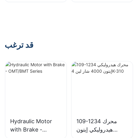
مكبس محورية مضخة
A7V مضخة مكبس
ثابتة لريكسروث
محوري متغيرة
لريكسروث
قد ترغب
109-1234 محرك
Hydraulic Motor
هيدروليكي إيتون
with Brake -
4000 شار لين 4K-
OMT/BMT Series