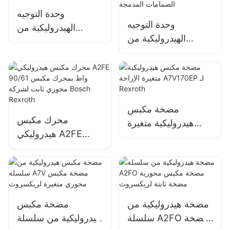
وحدة التوجيه
وحدة التوجيه
الهيدروليكية من
الهيدروليكية من
سلسلة HKUS لـ M+S
سلسلة 060 مع جميع
وظائف الصمامات
المدمجة
مضخة مكبس
محرك مكبس
هيدروليكية متغيرة
هيدروليكي A2FE
الإزاحة A7V170EP لـ
90/61 واط بمحرك
Rexroth
مكبس محوري ثابت
لشركة Bosch
Rexroth
مضخة هيدروليكية من
مضخة مكبس
سلسلة A2FO مضخة
هيدروليكية من سلسلة