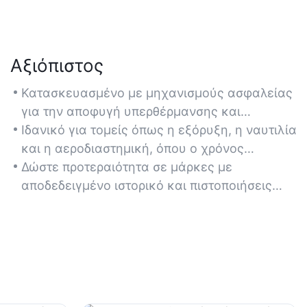
Αξιόπιστος
Κατασκευασμένο με μηχανισμούς ασφαλείας
για την αποφυγή υπερθέρμανσης και
υπερτάσεων πίεσης, εξασφαλίζοντας σταθερή
Ιδανικό για τομείς όπως η εξόρυξη, η ναυτιλία
απόδοση σε κρίσιμες λειτουργίες.
και η αεροδιαστημική, όπου ο χρόνος
διακοπής λειτουργίας πρέπει να
Δώστε προτεραιότητα σε μάρκες με
ελαχιστοποιηθεί.
αποδεδειγμένο ιστορικό και πιστοποιήσεις
όπως το ISO 9001 για τη διασφάλιση
ποιότητας.