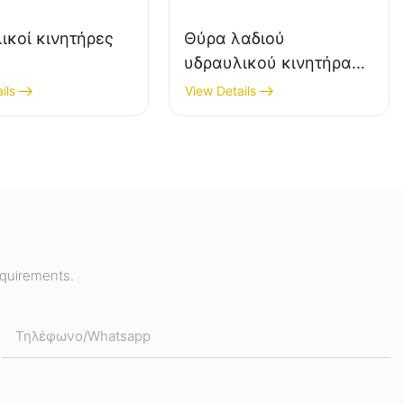
ικοί κινητήρες
Θύρα λαδιού
υδραυλικού κινητήρα
BMH S
ils
View Details
equirements.
Τηλέφωνο/whatsapp