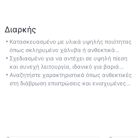
Διαρκής
Κατασκευασμένο με υλικά υψηλής ποιότητας
όπως σκληρυμένο χάλυβα ή ανθεκτικά
κράματα, εξασφαλίζοντας μακροχρόνια
Σχεδιασμένο για να αντέχει σε υψηλή πίεση
απόδοση σε απαιτητικά βιομηχανικά
και συνεχή λειτουργία, ιδανικό για βαριά
περιβάλλοντα.
μηχανήματα και κατασκευαστικό εξοπλισμό.
Αναζητήστε χαρακτηριστικά όπως ανθεκτικές
στη διάβρωση επιστρώσεις και ενισχυμένες
σφραγίδες για να βελτιώσετε τη μακροζωία
σε δύσκολες συνθήκες.