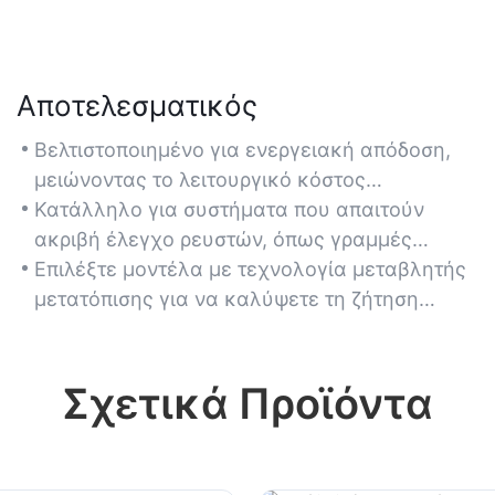
Αποτελεσματικός
Βελτιστοποιημένο για ενεργειακή απόδοση,
μειώνοντας το λειτουργικό κόστος
διατηρώντας παράλληλα υψηλή πίεση εξόδου
Κατάλληλο για συστήματα που απαιτούν
για βιομηχανικές εφαρμογές.
ακριβή έλεγχο ρευστών, όπως γραμμές
συναρμολόγησης κατασκευής ή γεωργικά
Επιλέξτε μοντέλα με τεχνολογία μεταβλητής
μηχανήματα.
μετατόπισης για να καλύψετε τη ζήτηση
ισχύος και να ελαχιστοποιήσετε την
ενεργειακή σπατάλη.
Σχετικά Προϊόντα