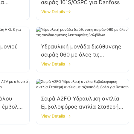
ια
σειράς 101S/OSPC για Danfoss
View Details
ιμονιού
Υδραυλική μονάδα διεύθυνσης
σειράς 060 με όλες τις
συνδυασμένες λειτουργίες
View Details
βαλβίδων
βόλου
Σειρά A2FO Υδραυλική αντλία
ό έμβολο,
Εμβολοφόρος αντλία Σταθερή
Rexroth
αντλία με αξονικό έμβολο για
View Details
Rexroth