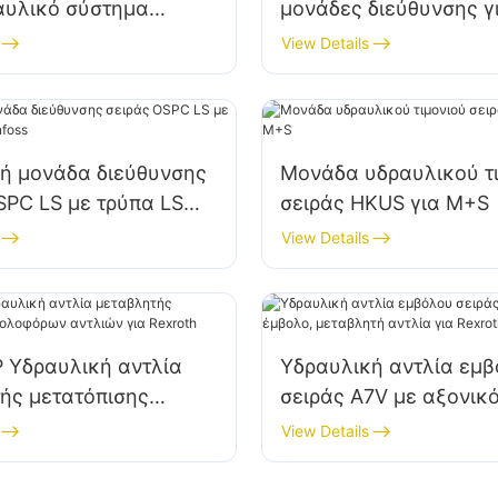
αυλικό σύστημα
μονάδες διεύθυνσης γ
ης για τον τύπο
Danfoss 150N1095
View Details
ή μονάδα διεύθυνσης
Μονάδα υδραυλικού τ
SPC LS με τρύπα LS
σειράς HKUS για M+S
oss
View Details
 Υδραυλική αντλία
Υδραυλική αντλία εμ
ής μετατόπισης
σειράς A7V με αξονικ
ρων αντλιών για
μεταβλητή αντλία για 
View Details