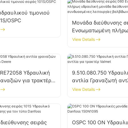
δραυλικού τιμονιού
01S/OSPC
Μονάδα διεύθυνσης σ
Ενσωματωμένη πλήρ
υδραυλική μονάδα δι
View Details
με όλες τις συνδυασμ
λειτουργίες βαλβίδων
 RE72058 Υδραυλική
9.510.080.750 Υδραυλ
ραναζιών για τρακτέρ
αντλία Γραναζωτή αντ
re
τρακτέρ Valmet
View Details
διεύθυνσης σειράς
OSPC 100 ON Υδραυλι