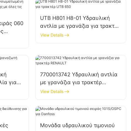
UTB H801 H8-01 Υδραυλική
ειράς 060
αντλία με γρανάζια για τρακτέρ
ως
UTB 650
View Details
εύθυνσης
ένες
ική
7700013742 Υδραυλική αντλία
λία για
με γρανάζια για τρακτέρ
RENAULT
View Details
κές
Μονάδα υδραυλικού τιμονιού