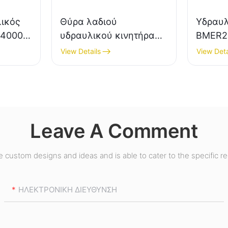
λικός
Θύρα λαδιού
Υδραυλ
 4000
υδραυλικού κινητήρα
BMER2
0
BMH H
View Details
View Deta
Leave A Comment
custom designs and ideas and is able to cater to the specific r
ΗΛΕΚΤΡΟΝΙΚΗ ΔΙΕΥΘΥΝΣΗ