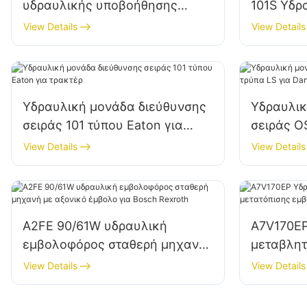
υδραυλικής υποβοήθησης
101S Υδρ
σειράς 101S με βαλβίδα
διεύθυνσ
View Details
View Details
ασφαλείας πίεσης
Danfoss
Υδραυλική μονάδα διεύθυνσης
Υδραυλικ
σειράς 101 τύπου Eaton για
σειράς O
τρακτέρ
για Danf
View Details
View Details
A2FE 90/61W υδραυλική
A7V170EP
εμβολοφόρος σταθερή μηχανή
μεταβλητ
με αξονικό έμβολο για Bosch
εμβολοφό
View Details
View Details
Rexroth
Rexroth