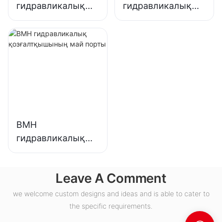
гидравликалық
гидравликалық
қозғалтқышының
қозғалтқыштары
H май порты
BMH
гидравликалық
қозғалтқышының
май порты
Leave A Comment
we welcome custom designs and ideas and is able to cater to
the specific requirements.