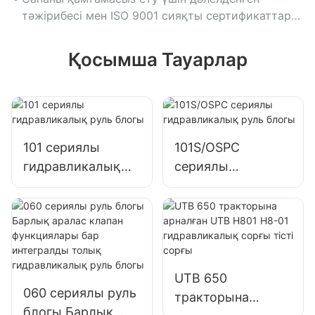
тәжірибесі мен ISO 9001 сияқты сертификаттары
бар брендтерге басымдық беріңіз.
Қосымша Тауарлар
101 сериялы
101S/OSPC
гидравликалық
сериялы
руль блогы
гидравликалық
руль блогы
UTB 650
060 сериялы руль
тракторына
блогы Барлық