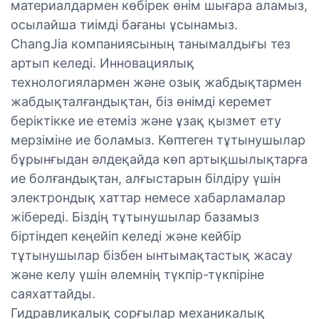
материалдармен көбірек өнім шығара аламыз,
осылайша тиімді бағаны ұсынамыз.
ChangJia компаниясының танымалдығы тез
артып келеді. Инновациялық
технологиялармен және озық жабдықтармен
жабдықталғандықтан, біз өнімді керемет
беріктікке ие етеміз және ұзақ қызмет ету
мерзіміне ие боламыз. Көптеген тұтынушылар
бұрынғыдан әлдеқайда көп артықшылықтарға
ие болғандықтан, алғыстарын білдіру үшін
электрондық хаттар немесе хабарламалар
жібереді. Біздің тұтынушылар базамыз
біртіндеп кеңейіп келеді және кейбір
тұтынушылар бізбен ынтымақтастық жасау
және келу үшін әлемнің түкпір-түкпіріне
саяхаттайды.
Гидравликалық сорғылар механикалық