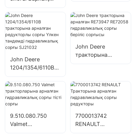
арналған UTB
аралас клапан
H801 H8-01
функциялары бар
гидравликалық
интегралды толық
сорғы тісті сорғы
гидравликалық
руль блогы
John Deere
тракторына
John Deere
арналған RE73947
1204/1354/6110B
RE72058
тракторына
гидравликалық
арналған
сорғы беріліс
редукторлы сорғы
сорғысы
Үлкен тандемді
гидравликалық
9.510.080.750
7700013742
сорғы SJ21032
Valmet
RENAULT
тракторларына
Тракторына