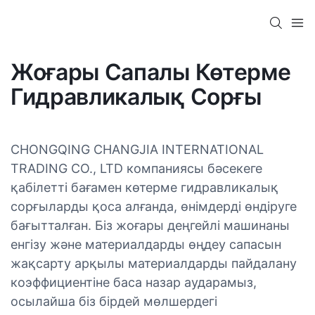
Жоғары Сапалы Көтерме
Гидравликалық Сорғы
CHONGQING CHANGJIA INTERNATIONAL
TRADING CO., LTD компаниясы бәсекеге
қабілетті бағамен көтерме гидравликалық
сорғыларды қоса алғанда, өнімдерді өндіруге
бағытталған. Біз жоғары деңгейлі машинаны
енгізу және материалдарды өңдеу сапасын
жақсарту арқылы материалдарды пайдалану
коэффициентіне баса назар аударамыз,
осылайша біз бірдей мөлшердегі