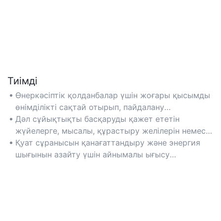
Тиімді
Өнеркәсіптік қолданбалар үшін жоғары қысымды
өнімділікті сақтай отырып, пайдалану
шығындарын азайта отырып, энергия тиімділігі
Дәл сұйықтықты басқаруды қажет ететін
үшін оңтайландырылған.
жүйелерге, мысалы, құрастыру желілерін немесе
ауылшаруашылық техникасын өндіруге жарамды.
Қуат сұранысын қанағаттандыру және энергия
шығынын азайту үшін айнымалы ығысу
технологиясы бар модельдерді таңдаңыз.