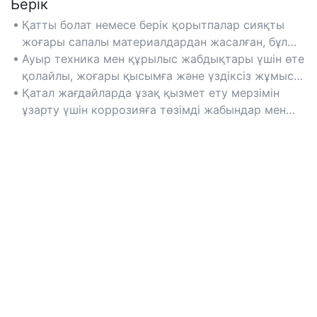
Берік
Қатты болат немесе берік қорытпалар сияқты
жоғары сапалы материалдардан жасалған, бұл
күрделі өнеркәсіптік ортада ұзақ мерзімді жұмыс
Ауыр техника мен құрылыс жабдықтары үшін өте
істеуді қамтамасыз етеді.
қолайлы, жоғары қысымға және үздіксіз жұмысқа
төтеп беруге арналған.
Қатал жағдайларда ұзақ қызмет ету мерзімін
ұзарту үшін коррозияға төзімді жабындар мен
күшейтілген тығыздағыштар сияқты
мүмкіндіктерді іздеңіз.