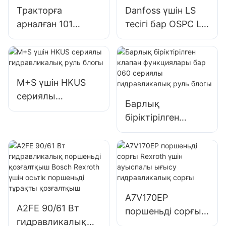
Тракторға
Danfoss үшін LS
арналған 101
тесігі бар OSPC LS
сериялы
сериялы
гидравликалық
гидравликалық
руль блогы Eaton
руль блогы
түрі
M+S үшін HKUS
сериялы
Барлық
гидравликалық
біріктірілген
руль блогы
клапан
функциялары бар
060 сериялы
гидравликалық
руль блогы
A7V170EP
A2FE 90/61 Вт
поршеньді сорғы
гидравликалық
Rexroth үшін