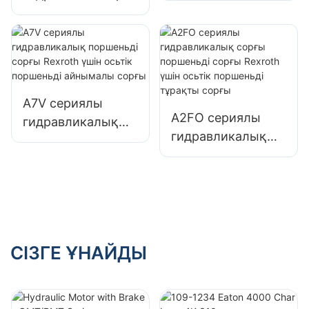
поршеньді
ауыспалы ығысу
қозғалтқыш Bosch
гидравликалық
Rexroth үшін
сорғы
осьтік поршеньді
тұрақты
A7V сериялы
қозғалтқыш
A2FO сериялы
гидравликалық
гидравликалық
поршеньді сорғы
сорғы поршеньді
Rexroth үшін
сорғы Rexroth
осьтік поршеньді
үшін осьтік
айнымалы сорғы
поршеньді
тұрақты сорғы
СІЗГЕ ҰНАЙДЫ