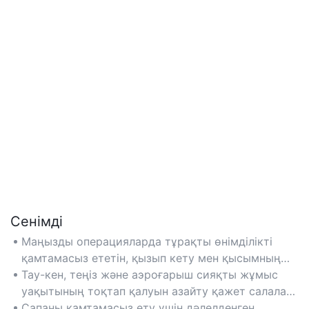
Сенімді
Маңызды операцияларда тұрақты өнімділікті
қамтамасыз ететін, қызып кету мен қысымның
күрт көтерілуінің алдын алатын ақаусыз
Тау-кен, теңіз және аэроғарыш сияқты жұмыс
механизмдермен жасалған.
уақытының тоқтап қалуын азайту қажет салалар
үшін өте қолайлы.
Сапаны қамтамасыз ету үшін дәлелденген