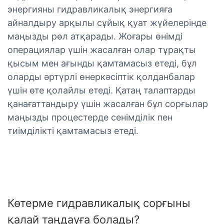
энергияны гидравликалық энергияға
айналдыру арқылы сұйық қуат жүйелерінде
маңызды рөл атқарады. Жоғары өнімді
операциялар үшін жасалған олар тұрақты
қысым мен ағынды қамтамасыз етеді, бұл
оларды әртүрлі өнеркәсіптік қолданбалар
үшін өте қолайлы етеді. Қатаң талаптарды
қанағаттандыру үшін жасалған бұл сорғылар
маңызды процестерде сенімділік пен
тиімділікті қамтамасыз етеді.
Көтерме гидравликалық сорғыны
қалай таңдауға болады?