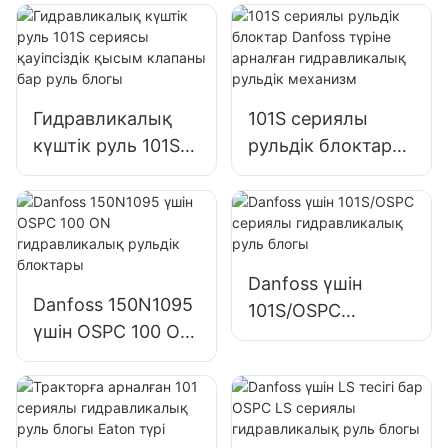
арналған
арналған
гидравликалық
гидравликалық
сорғы тісті сорғы
сорғы редукторы
Гидравликалық
101S сериялы
күштік руль 101S
рульдік блоктар
сериясы
Danfoss түріне
қауіпсіздік қысым
арналған
клапаны бар руль
гидравликалық
блогы
рульдік механизм
Danfoss үшін
Danfoss 150N1095
101S/OSPC
үшін OSPC 100 ON
сериялы
гидравликалық
гидравликалық
рульдік блоктары
руль блогы