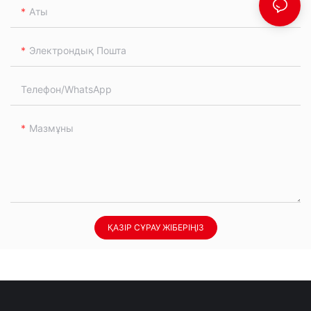
Аты
Электрондық Пошта
Телефон/whatsApp
Мазмұны
ҚАЗІР СҰРАУ ЖІБЕРІҢІЗ