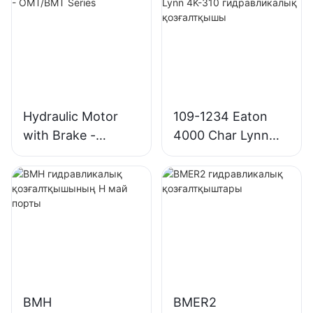
Hydraulic Motor
109-1234 Eaton
with Brake -
4000 Char Lynn
OMT/BMT Series
4K-310
гидравликалық
қозғалтқышы
BMH
BMER2