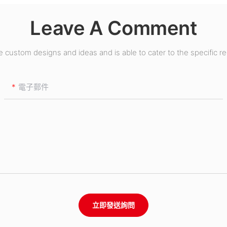
Leave A Comment
custom designs and ideas and is able to cater to the specific r
電子郵件
立即發送詢問