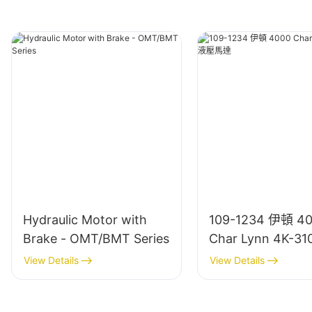
Hydraulic Motor with
109-1234 伊頓 4
Brake - OMT/BMT Series
Char Lynn 4K-3
達
View Details
View Details