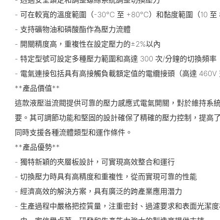
- 可在較寬的溫度範圍（-30°C 至 +80°C）和黏度範圍（10 至 
- 支持礦物油和磷酸酯作為壓力流體
- 開關精度高，重複性在設定壓力的±2%以內
- 特定型號可設定多種壓力範圍和高達 300 次/分鐘的切換頻率
- 電氣連接包括具有高接觸負載額定值的電纜接頭（高達 460V 
**產品價值**
這款液壓溢流閥提供可靠的壓力感應式電氣開關，對於維持系
要。其可調節功能和堅固的設計確保了精確的壓力控制，提高
同時支援各種流體類型和運作條件。
**產品優勢**
- 獨特新穎的夾層板設計，可實現高效整合和運行
- 切換壓力時具有高精度和重複性，從而實現可靠的性能
- 經濟高效的解決方案，具有廣泛的跨產業應用潛力
- 生產過程中嚴格把控質量，注重密封、過濾要求和表面光潔度