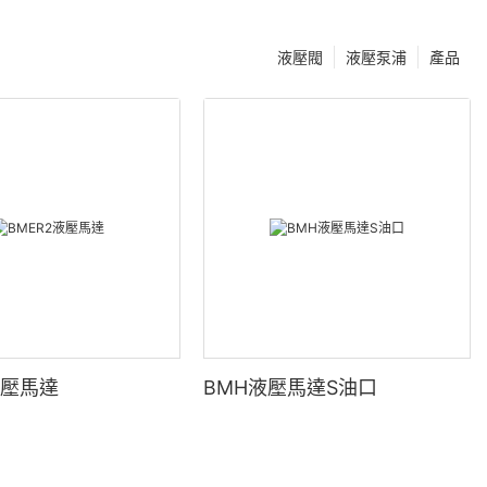
液壓閥
液壓泵浦
產品
液壓馬達
BMH液壓馬達S油口