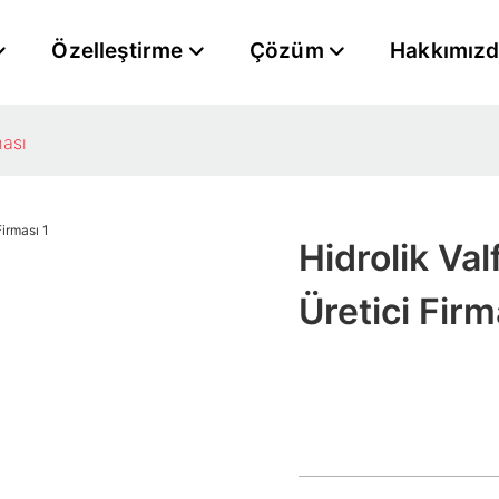
Özelleştirme
Çözüm
Hakkımız
ması
Hidrolik Val
Üretici Firm