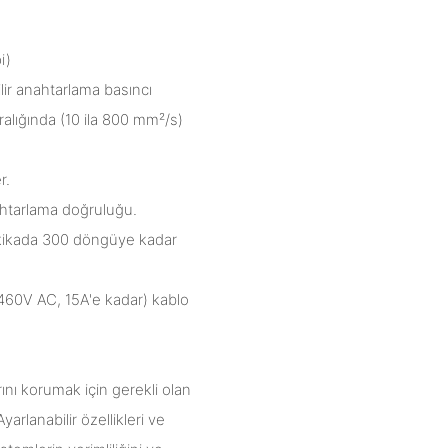
i)
ilir anahtarlama basıncı
aralığında (10 ila 800 mm²/s)
r.
ahtarlama doğruluğu.
e dakikada 300 döngüye kadar
(460V AC, 15A'e kadar) kablo
rını korumak için gerekli olan
yarlanabilir özellikleri ve