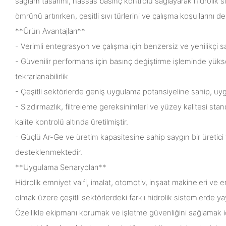
sağlam tasarımı, hassas basınç kontrolü sağlayarak hidrolik sis
ömrünü artırırken, çeşitli sıvı türlerini ve çalışma koşullarını de
**Ürün Avantajları**
- Verimli entegrasyon ve çalışma için benzersiz ve yenilikçi s
- Güvenilir performans için basınç değiştirme işleminde yük
tekrarlanabilirlik
- Çeşitli sektörlerde geniş uygulama potansiyeline sahip, uy
- Sızdırmazlık, filtreleme gereksinimleri ve yüzey kalitesi stand
kalite kontrolü altında üretilmiştir.
- Güçlü Ar-Ge ve üretim kapasitesine sahip saygın bir üretici
desteklenmektedir.
**Uygulama Senaryoları**
Hidrolik emniyet valfi, imalat, otomotiv, inşaat makineleri ve
olmak üzere çeşitli sektörlerdeki farklı hidrolik sistemlerde ya
Özellikle ekipmanı korumak ve işletme güvenliğini sağlamak 