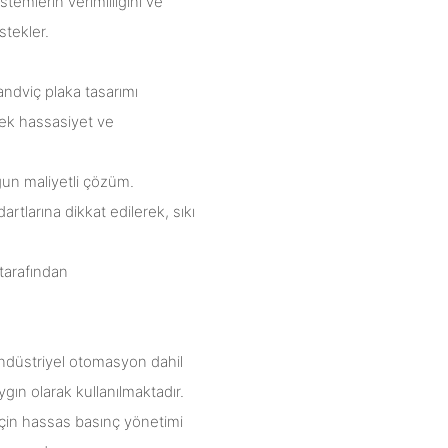
temlerin verimliliğini ve
stekler.
andviç plaka tasarımı
sek hassasiyet ve
gun maliyetli çözüm.
artlarına dikkat edilerek, sıkı
 tarafından
 endüstriyel otomasyon dahil
ygın olarak kullanılmaktadır.
için hassas basınç yönetimi