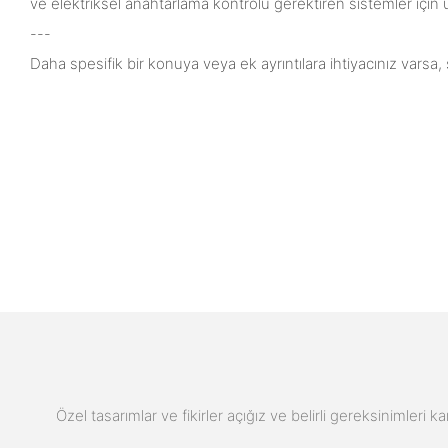
ve elektriksel anahtarlama kontrolü gerektiren sistemler için
---
Daha spesifik bir konuya veya ek ayrıntılara ihtiyacınız vars
Özel tasarımlar ve fikirler açığız ve belirli gereksinimleri k