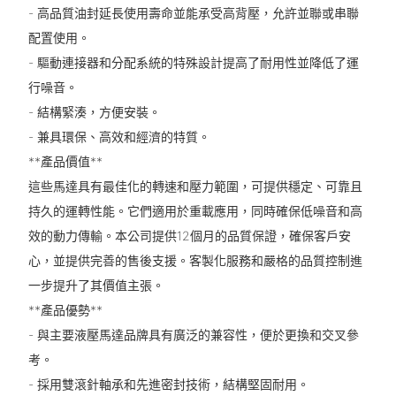
- 高品質油封延長使用壽命並能承受高背壓，允許並聯或串聯
配置使用。
- 驅動連接器和分配系統的特殊設計提高了耐用性並降低了運
行噪音。
- 結構緊湊，方便安裝。
- 兼具環保、高效和經濟的特質。
**產品價值**
這些馬達具有最佳化的轉速和壓力範圍，可提供穩定、可靠且
持久的運轉性能。它們適用於重載應用，同時確保低噪音和高
效的動力傳輸。本公司提供12個月的品質保證，確保客戶安
心，並提供完善的售後支援。客製化服務和嚴格的品質控制進
一步提升了其價值主張。
**產品優勢**
- 與主要液壓馬達品牌具有廣泛的兼容性，便於更換和交叉參
考。
- 採用雙滾針軸承和先進密封技術，結構堅固耐用。