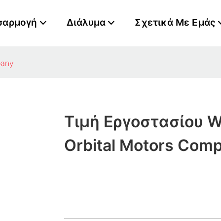
σαρμογή
Διάλυμα
Σχετικά Με Εμάς
pany
Τιμή Εργοστασίου W
Orbital Motors Com