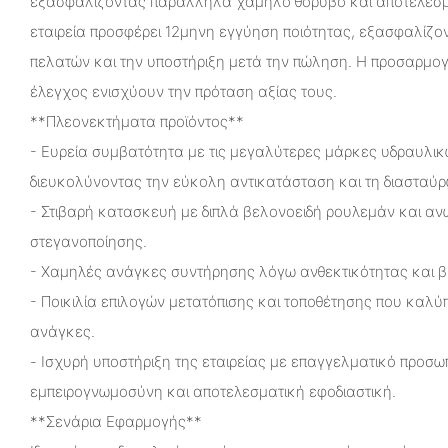
εξασφαλίζοντας παράλληλα χαμηλό θόρυβο και αποτελεσμα
εταιρεία προσφέρει 12μηνη εγγύηση ποιότητας, εξασφαλίζο
πελατών και την υποστήριξη μετά την πώληση. Η προσαρμογ
έλεγχος ενισχύουν την πρόταση αξίας τους.
**Πλεονεκτήματα προϊόντος**
- Ευρεία συμβατότητα με τις μεγαλύτερες μάρκες υδραυλικ
διευκολύνοντας την εύκολη αντικατάσταση και τη διασταύ
- Στιβαρή κατασκευή με διπλά βελονοειδή ρουλεμάν και αν
στεγανοποίησης.
- Χαμηλές ανάγκες συντήρησης λόγω ανθεκτικότητας και β
- Ποικιλία επιλογών μετατόπισης και τοποθέτησης που καλύ
ανάγκες.
- Ισχυρή υποστήριξη της εταιρείας με επαγγελματικό προσωπ
εμπειρογνωμοσύνη και αποτελεσματική εφοδιαστική.
**Σενάρια Εφαρμογής**