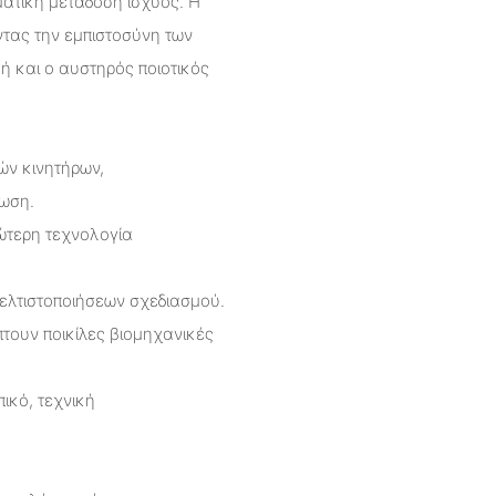
τική μετάδοση ισχύος. Η
ντας την εμπιστοσύνη των
ή και ο αυστηρός ποιοτικός
ών κινητήρων,
ρωση.
ώτερη τεχνολογία
ελτιστοποιήσεων σχεδιασμού.
πτουν ποικίλες βιομηχανικές
ικό, τεχνική