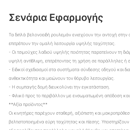
Σενάρια Εφαρμογής
Τα διπλά βελονοειδή ρουλεμάν ενισχύουν την αντοχή στην α
επιτρέπουν την ομαλή λειτουργία υψηλής ταχύτητας.
- Οι τσιμούχες λαδιού υψηλής ποιότητας παρατείνουν τη δι
υψηλή αντίθλιψη, επιτρέποντας τη χρήση σε παράλληλες ή σ
- Ειδικοί σχεδιασμοί στα συστήματα σύνδεσης οδηγού και δ
ανθεκτικότητα και μειώνουν τον θόρυβο λειτουργίας.
- Η συμπαγής δομή διευκολύνει την εγκατάσταση.
- Φιλικό προς το περιβάλλον με ενσωματωμένη απόδοση και
**Αξία προϊόντος**
Οι κινητήρες παρέχουν σταθερή, αξιόπιστη και μακροπρόθε
βελτιστοποιημένα εύρη ταχύτητας και πίεσης. Υποστηρίζου