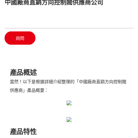
中國廠商直銷方向控制閥供應商公司
詢問
產品概述
當然！以下是根據詳細介紹整理的「中國廠商直銷方向控制閥
供應商」產品概要：
產品特性