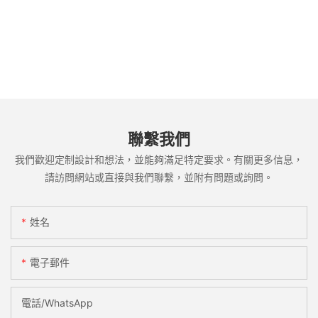
聯繫我們
我們歡迎定制設計和想法，並能夠滿足特定要求。有關更多信息，
請訪問網站或直接與我們聯繫，並附有問題或詢問。
姓名
電子郵件
電話/WhatsApp