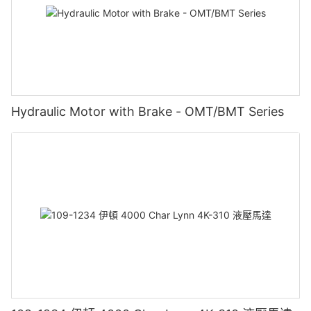
Hydraulic Motor with Brake - OMT/BMT Series