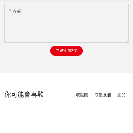
內容
立即發送詢問
你可能會喜歡
液壓閥
液壓泵浦
產品