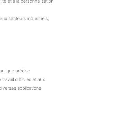
lité et à la personnalisation
ux secteurs industriels,
ulique précise
avail difficiles et aux
diverses applications