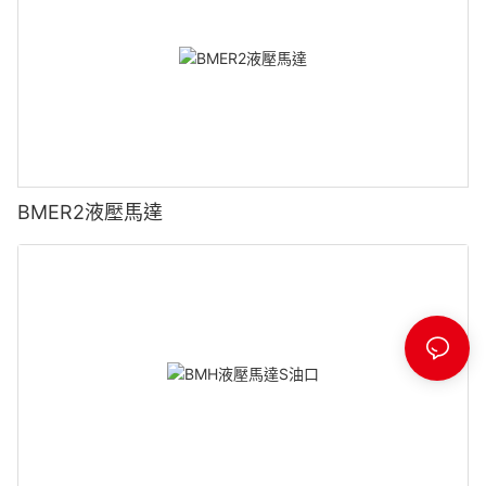
BMER2液壓馬達