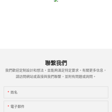
聯繫我們
我們歡迎定制設計和想法，並能夠滿足特定要求。有關更多信息，
請訪問網站或直接與我們聯繫，並附有問題或詢問。
姓名
電子郵件