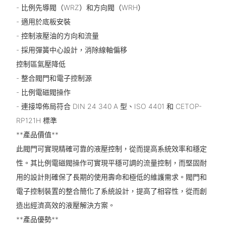
- 比例先導閥（WRZ）和方向閥（WRH）
- 適用於底板安裝
- 控制液壓油的方向和流量
- 採用彈簧中心設計，消除線軸偏移
控制區氣壓降低
- 整合閥門和電子控制源
- 比例電磁閥操作
- 連接埠佈局符合 DIN 24 340 A 型、ISO 4401 和 CETOP-
RP121H 標準
**產品價值**
此閥門可實現精確可靠的液壓控制，從而提高系統效率和穩定
性。其比例電磁閥操作可實現平穩可調的流量控制，而堅固耐
用的設計則確保了長期的使用壽命和極低的維護需求。閥門和
電子控制裝置的整合簡化了系統設計，提高了相容性，從而創
造出經濟高效的液壓解決方案。
**產品優勢**