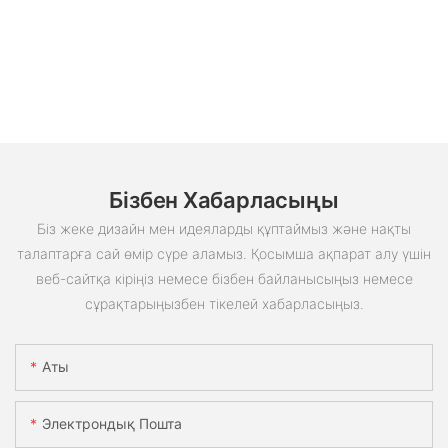
Бізбен Хабарласыңы
Біз жеке дизайн мен идеяларды құптаймыз және нақты
талаптарға сай өмір сүре аламыз. Қосымша ақпарат алу үшін
веб-сайтқа кіріңіз немесе бізбен байланысыңыз немесе
сұрақтарыңызбен тікелей хабарласыңыз.
Аты
Электрондық Пошта