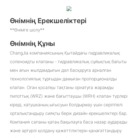
Өнімнің Ерекшеліктері
**Өнімге шолу**
Өнімнің Құны
ChangJia компаниясының Қытайдағы гидравликалық
соленоидты клапаны - гидравликалық сұйықтық бағыты
мен ағын жылдамдығын дәл басқаруға арналған
технологиялық тұрғыдан дамыған пропорционалды
клапан. Оған қосалқы тақтаны орнатуға жарамды
пилоттық (WRZ) және бағыттаушы (WRH) клапан түрлері
кіреді, катушканың ығысуын болдырмау үшін серіппелі
орталықтандыру сияқты берік дизайн ерекшеліктері бар.
Компания сапаны қатаң бақылауға баса назар аударады
және әртүрлі қолдану қажеттіліктерін қанағаттандыру