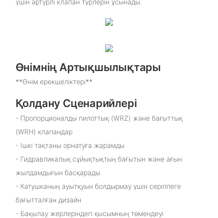
үшін әртүрлі клапан түрлерін ұсынады.
Өнімнің Артықшылықтары
**Өнім ерекшеліктері**
Қолдану Сценарийлері
- Пропорционалды пилоттық (WRZ) және бағыттық
(WRH) клапандар
- Ішкі тақтаны орнатуға жарамды
- Гидравликалық сұйықтықтың бағытын және ағын
жылдамдығын басқарады
- Катушканың ауытқуын болдырмау үшін серіппеге
бағытталған дизайн
- Бақылау жерлеріндегі қысымның төмендеуі