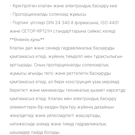
- Кіріктірілген клапан және электрондық басқару көзі
- Пропорционалды соленоид жұмысы
- Портинг үлгілері DIN 24 340 A формасына, ISO 4401
және CETOP-RP121H стандарттарына сәйкес келеді
**Өнімнің құны**
Клапан дәл және сенімді гидравликалық басқаруды
қамтамасыз етеді, жүйенің тиімділігі мен тұрақтылығын
арттырады. Оның пропорционалды соленоидтық
жұмысы ағынды тегіс және реттелетін басқаруды
қамтамасыз етеді, ал берік конструкция ұзақ мерзімді
беріктікті және минималды техникалық қызмет көрсетуді
қамтамасыз етеді. Клапан мен электрондық басқару
элементтерін бір көзден біріктіру жүйенің дизайнын
жеңілдетеді және үйлесімділікті жақсартады,
нәтижесінде үнемді және тиімді гидравликалық
шешімдер пайда болады.