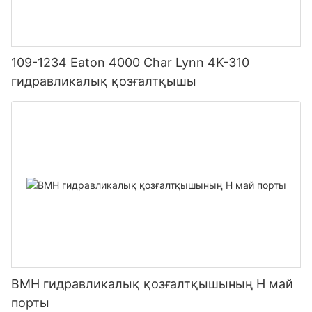
109-1234 Eaton 4000 Char Lynn 4K-310
гидравликалық қозғалтқышы
BMH гидравликалық қозғалтқышының H май
порты