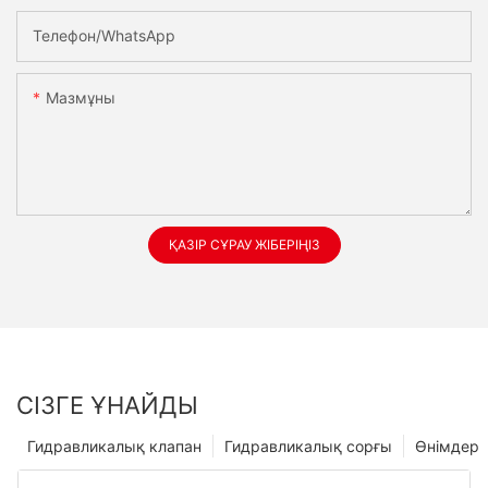
Телефон/whatsApp
Мазмұны
ҚАЗІР СҰРАУ ЖІБЕРІҢІЗ
СІЗГЕ ҰНАЙДЫ
Гидравликалық клапан
Гидравликалық сорғы
Өнімдер