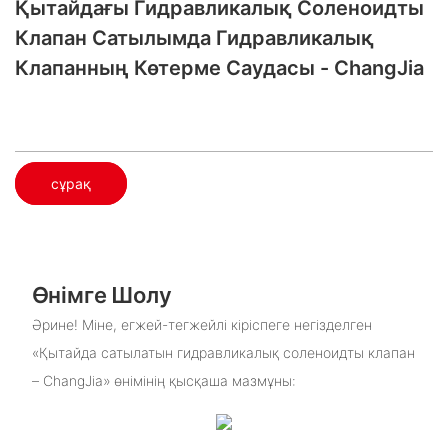
Қытайдағы Гидравликалық Соленоидты
Клапан Сатылымда​ Гидравликалық
Клапанның Көтерме Саудасы - ChangJia
сұрақ
Өнімге Шолу
Әрине! Міне, егжей-тегжейлі кіріспеге негізделген
«Қытайда сатылатын гидравликалық соленоидты клапан
– ChangJia» өнімінің қысқаша мазмұны: