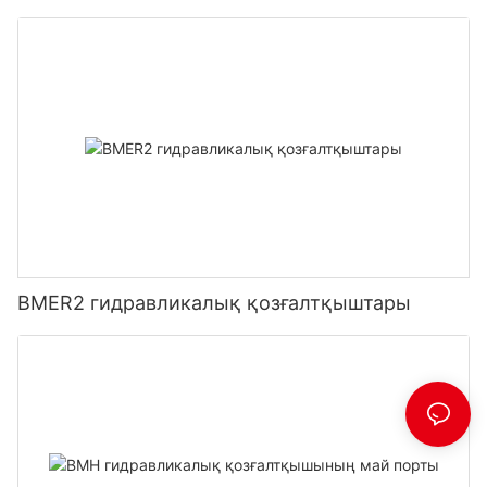
BMER2 гидравликалық қозғалтқыштары