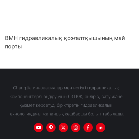
BMH гидравликалық қозғалтқышының май
порты
ChangJia инновациялар мен негізгі гидравликалық
компоненттерді өндіру үшін ҒЗТКЖ, өндіріс, сату және
қызмет көрсетуді біріктіретін гидравликалық
технологиядағы жаһандық көшбасшы болып табылады.