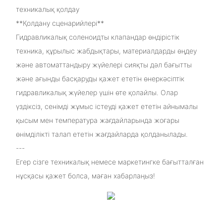
техникалық қолдау
**Қолдану сценарийлері**
Гидравликалық соленоидты клапандар өндірістік
техника, құрылыс жабдықтары, материалдарды өңдеу
және автоматтандыру жүйелері сияқты дәл бағытты
және ағынды басқаруды қажет ететін өнеркәсіптік
гидравликалық жүйелер үшін өте қолайлы. Олар
үздіксіз, сенімді жұмыс істеуді қажет ететін айнымалы
қысым мен температура жағдайларында жоғары
өнімділікті талап ететін жағдайларда қолданылады.
---
Егер сізге техникалық немесе маркетингке бағытталған
нұсқасы қажет болса, маған хабарлаңыз!