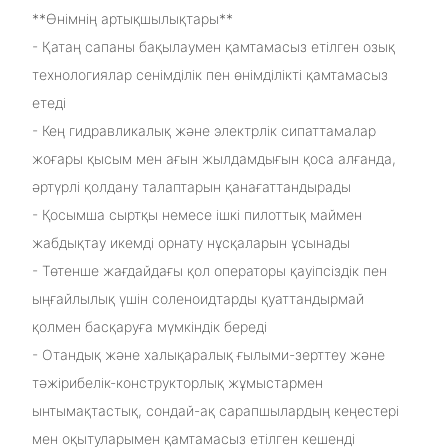
**Өнімнің артықшылықтары**
- Қатаң сапаны бақылаумен қамтамасыз етілген озық
технологиялар сенімділік пен өнімділікті қамтамасыз
етеді
- Кең гидравликалық және электрлік сипаттамалар
жоғары қысым мен ағын жылдамдығын қоса алғанда,
әртүрлі қолдану талаптарын қанағаттандырады
- Қосымша сыртқы немесе ішкі пилоттық маймен
жабдықтау икемді орнату нұсқаларын ұсынады
- Төтенше жағдайдағы қол операторы қауіпсіздік пен
ыңғайлылық үшін соленоидтарды қуаттандырмай
қолмен басқаруға мүмкіндік береді
- Отандық және халықаралық ғылыми-зерттеу және
тәжірибелік-конструкторлық жұмыстармен
ынтымақтастық, сондай-ақ сарапшылардың кеңестері
мен оқытуларымен қамтамасыз етілген кешенді