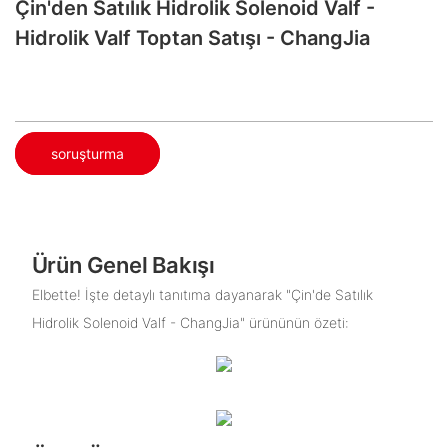
Çin'den Satılık Hidrolik Solenoid Valf -
Hidrolik Valf Toptan Satışı - ChangJia
soruşturma
Ürün Genel Bakışı
Elbette! İşte detaylı tanıtıma dayanarak "Çin'de Satılık
Hidrolik Solenoid Valf - ChangJia" ürününün özeti: