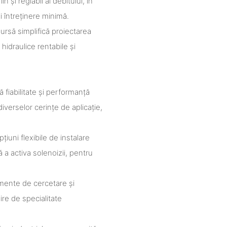
 și reglabil al debitului, în
i întreținere minimă.
sursă simplifică proiectarea
hidraulice rentabile și
ă fiabilitate și performanță
diverselor cerințe de aplicație,
țiuni flexibile de instalare
a activa solenoizii, pentru
mente de cercetare și
ire de specialitate