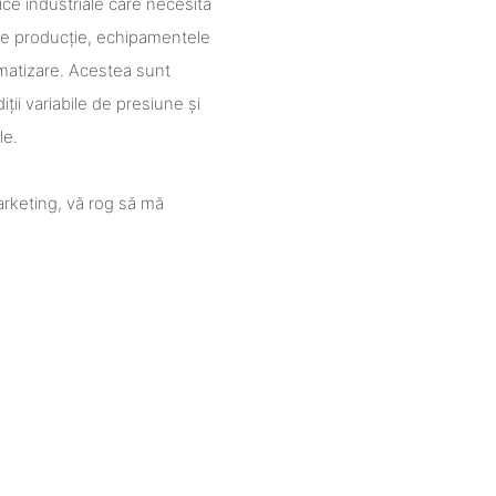
ice industriale care necesită
le de producție, echipamentele
omatizare. Acestea sunt
iții variabile de presiune și
le.
rketing, vă rog să mă