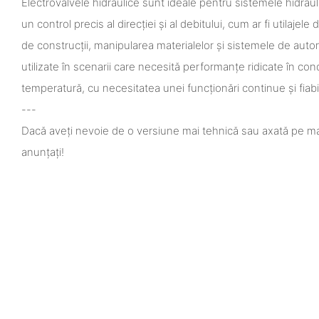
Electrovalvele hidraulice sunt ideale pentru sistemele hidraul
un control precis al direcției și al debitului, cum ar fi utilaje
de construcții, manipularea materialelor și sistemele de aut
utilizate în scenarii care necesită performanțe ridicate în cond
temperatură, cu necesitatea unei funcționări continue și fiabi
---
Dacă aveți nevoie de o versiune mai tehnică sau axată pe ma
anunțați!