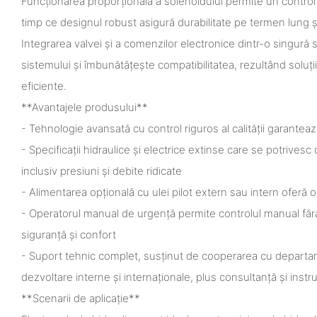
Funcționarea proporțională a solenoidului permite un control lin
timp ce designul robust asigură durabilitate pe termen lung ș
Integrarea valvei și a comenzilor electronice dintr-o singură 
sistemului și îmbunătățește compatibilitatea, rezultând soluții 
eficiente.
**Avantajele produsului**
- Tehnologie avansată cu control riguros al calității garanteaz
- Specificații hidraulice și electrice extinse care se potrivesc 
inclusiv presiuni și debite ridicate
- Alimentarea opțională cu ulei pilot extern sau intern oferă op
- Operatorul manual de urgență permite controlul manual fără 
siguranță și confort
- Suport tehnic complet, susținut de cooperarea cu departa
dezvoltare interne și internaționale, plus consultanță și instru
**Scenarii de aplicație**