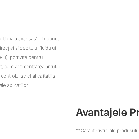
orțională avansată din punct
cției și debitului fluidului
WRH), potrivite pentru
, cum ar fi centrarea arcului
rolul strict al calității și
e aplicațiilor.
Avantajele P
**Caracteristici ale produsulu