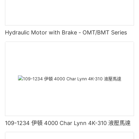
Hydraulic Motor with Brake - OMT/BMT Series
109-1234 伊頓 4000 Char Lynn 4K-310 液壓馬達