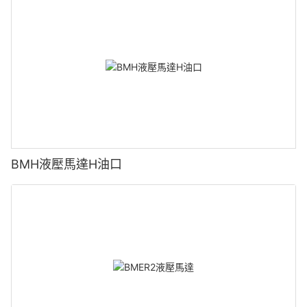
BMH液壓馬達H油口