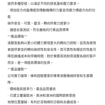
提供多種型號，以滿足不同的排氣量和壓力要求。
- 增加從方向盤傳遞到傳動機構的力量並改變力傳遞方向的功
能
操作安全、可靠、靈活，轉向所需力道更小
- 通過全面測試，符合嚴格的行業品質標準
**產品價值**
液壓泵能夠以更小的體力實現更大的轉向力控制，從而為使用
者提供更佳的轉向操控性和安全性。其可靠性和穩定的性能可
降低維護成本和停機時間，對於需要高效耐用液壓系統的客戶
而言，是一項極具價值的投資。
**產品優勢**
公司實力雄厚，擁有經驗豐富的專業液壓機械研發和生產團
隊。
- 價格極具競爭力，產品品質優良
- 已建立覆蓋歐洲、美洲和澳洲的國際銷售管道
地理位置優越，有利於貨物順利分銷和永續成長。