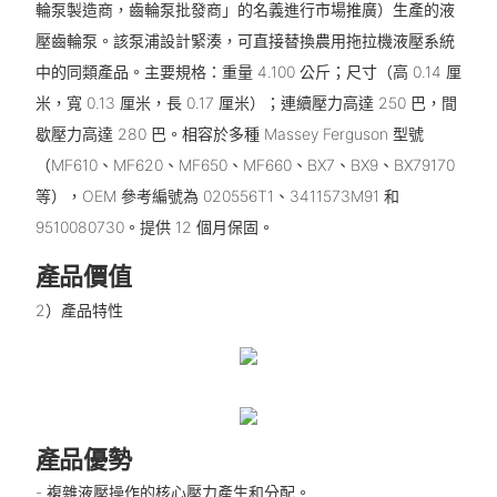
輪泵製造商，齒輪泵批發商」的名義進行市場推廣）生產的液
壓齒輪泵。該泵浦設計緊湊，可直接替換農用拖拉機液壓系統
中的同類產品。主要規格：重量 4.100 公斤；尺寸（高 0.14 厘
米，寬 0.13 厘米，長 0.17 厘米）；連續壓力高達 250 巴，間
歇壓力高達 280 巴。相容於多種 Massey Ferguson 型號
（MF610、MF620、MF650、MF660、BX7、BX9、BX79170
等），OEM 參考編號為 020556T1、3411573M91 和
9510080730。提供 12 個月保固。
產品價值
2）產品特性
產品優勢
- 複雜液壓操作的核心壓力產生和分配。