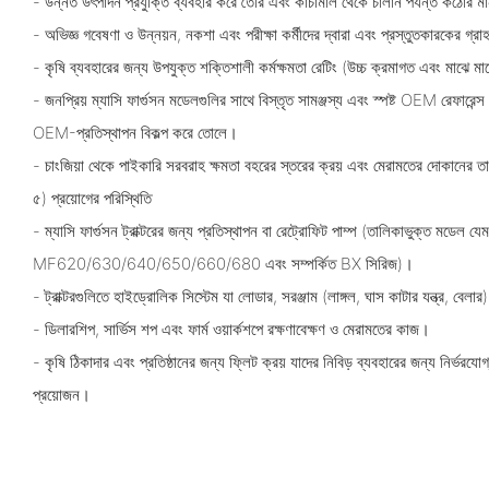
- উন্নত উৎপাদন প্রযুক্তি ব্যবহার করে তৈরি এবং কাঁচামাল থেকে চালান পর্যন্ত কঠোর মান 
- অভিজ্ঞ গবেষণা ও উন্নয়ন, নকশা এবং পরীক্ষা কর্মীদের দ্বারা এবং প্রস্তুতকারকের গ্রাহক
- কৃষি ব্যবহারের জন্য উপযুক্ত শক্তিশালী কর্মক্ষমতা রেটিং (উচ্চ ক্রমাগত এবং মাঝে ম
- জনপ্রিয় ম্যাসি ফার্গুসন মডেলগুলির সাথে বিস্তৃত সামঞ্জস্য এবং স্পষ্ট OEM রেফারেন
OEM-প্রতিস্থাপন বিকল্প করে তোলে।
- চাংজিয়া থেকে পাইকারি সরবরাহ ক্ষমতা বহরের স্তরের ক্রয় এবং মেরামতের দোকানের ত
৫) প্রয়োগের পরিস্থিতি
- ম্যাসি ফার্গুসন ট্রাক্টরের জন্য প্রতিস্থাপন বা রেট্রোফিট পাম্প (তালিকাভুক্ত মডেল যে
MF620/630/640/650/660/680 এবং সম্পর্কিত BX সিরিজ)।
- ট্রাক্টরগুলিতে হাইড্রোলিক সিস্টেম যা লোডার, সরঞ্জাম (লাঙ্গল, ঘাস কাটার যন্ত্র, বেলা
- ডিলারশিপ, সার্ভিস শপ এবং ফার্ম ওয়ার্কশপে রক্ষণাবেক্ষণ ও মেরামতের কাজ।
- কৃষি ঠিকাদার এবং প্রতিষ্ঠানের জন্য ফ্লিট ক্রয় যাদের নিবিড় ব্যবহারের জন্য নির্ভরযোগ্
প্রয়োজন।