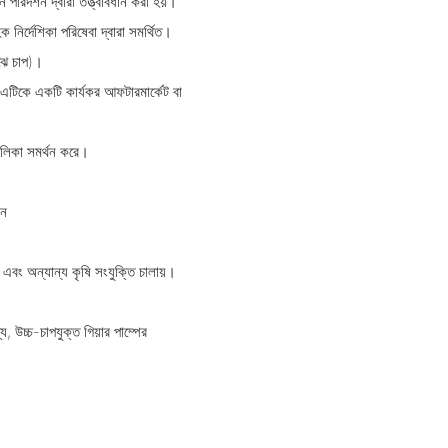
পরিদর্শন দ্বারা তত্ত্বাবধান করা হয়।
 নির্দেশিকা পরিষেবা দ্বারা সমর্থিত।
াঝে চাপ)।
্স এটিকে একটি কার্যকর আফটারমার্কেট বা
ালিকা সমর্থন করে।
মন
র) এবং অন্যান্য কৃষি সংযুক্তি চালায়।
য, উচ্চ-চাপযুক্ত গিয়ার পাম্পের