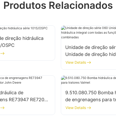
Produtos Relacionados
e direção hidráulica
1S/OSPC
Unidade de direção sér
Unidade de direção hid
integral com todas as 
View Details
de válvula combinadas
ráulica de
9.510.080.750 Bomba h
ens RE73947 RE72058
de engrenagens para t
or John Deere
Valmet
View Details