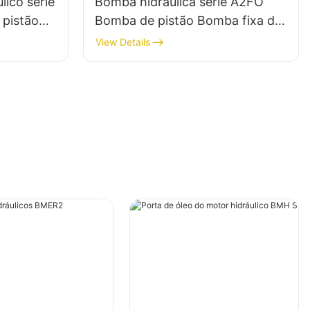
lico série
Bomba hidráulica série A2FO
 pistão
Bomba de pistão Bomba fixa de
pistão axial para Rexroth
View Details