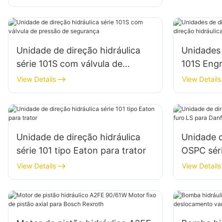
1204/1354/6110B
Unidade de direção hidráulica
Unidades 
série 101S com válvula de
101S Eng
pressão de segurança
hidráulic
View Details
View Details
Unidade de direção hidráulica
Unidade d
série 101 tipo Eaton para trator
OSPC séri
Danfoss
View Details
View Details