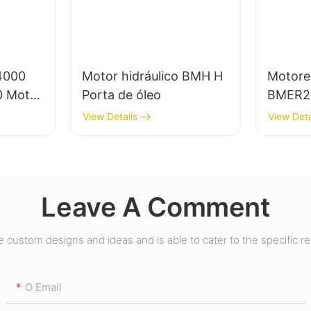
4000
Motor hidráulico BMH H
Motores
0 Motor
Porta de óleo
BMER2
View Details
View Deta
Leave A Comment
custom designs and ideas and is able to cater to the specific r
O Email