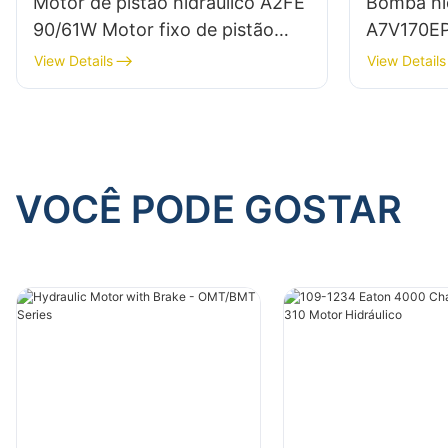
Motor de pistão hidráulico A2FE
Bomba hid
90/61W Motor fixo de pistão
A7V170EP
axial para Bosch Rexroth
variável 
View Details
View Details
VOCÊ PODE GOSTAR