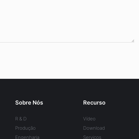
Sobre Nós
Recurso
R & D
Vídeo
Produção
Download
Engenharia
Serviços