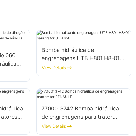
Bomba hidráulica de
ie 060
engrenagens UTB H801 H8-01
ráulica
para trator UTB 650
View Details
funções
idráulica
7700013742 Bomba hidráulica
ratores
de engrenagens para trator
RENAULT
View Details