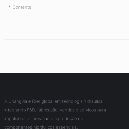
Contente
A ChangJia é líder global em tecnologia hidráulica,
integrando P&D, fabricação, vendas e serviços para
impulsionar a inovação e a produção de
componentes hidráulicos essenciais.