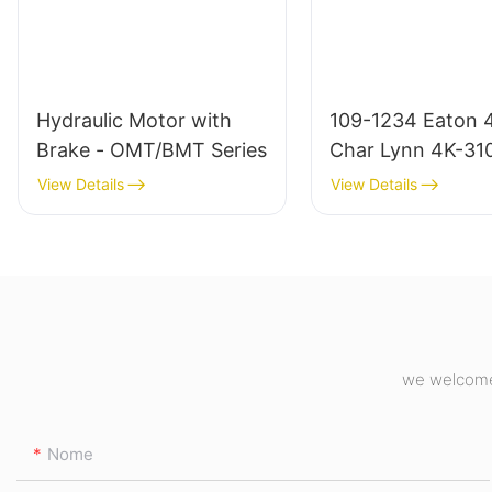
Hydraulic Motor with
109-1234 Eaton 
Brake - OMT/BMT Series
Char Lynn 4K-31
Hidráulico
View Details
View Details
we welcome 
Nome