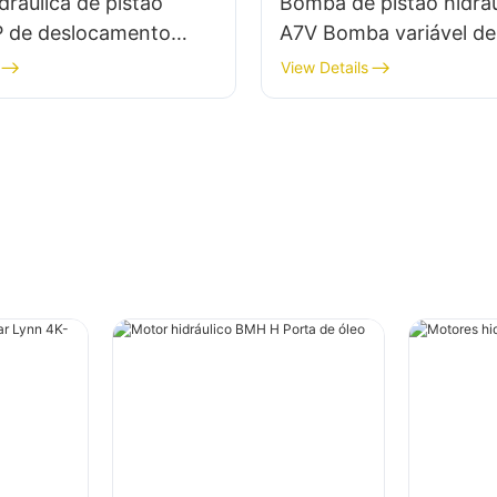
ráulica de pistão
Bomba de pistão hidráu
 de deslocamento
A7V Bomba variável de
para Rexroth
axial para Rexroth
View Details