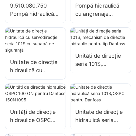
1204/1354/6110B
9.510.080.750
Pompă hidraulică
Pompă hidraulică
cu angrenaje
cu angrenaj pentru
7700013742 pentru
tractoare Valmet
tractor RENAULT
Unități de direcție
Unitate de direcție
seria 101S,
hidraulică cu
mecanism de
servodirecție seria
direcție hidraulic
101S cu supapă de
pentru tip Danfoss
siguranță
Unități de direcție
Unitate de direcție
hidraulice OSPC
hidraulică seria
100 ON pentru
101S/OSPC pentru