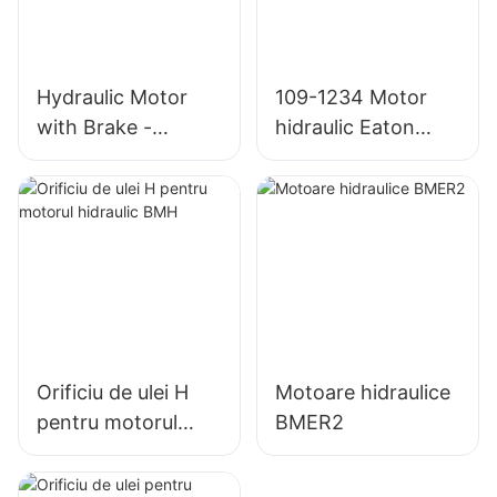
Hydraulic Motor
109-1234 Motor
with Brake -
hidraulic Eaton
OMT/BMT Series
4000 Char Lynn
4K-310
Orificiu de ulei H
Motoare hidraulice
pentru motorul
BMER2
hidraulic BMH