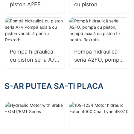
piston A2FE
cu piston
90/61W, motor cu
A7V170EP cu
piston axial fix
deplasare variabilă
pentru Bosch
pentru Rexroth
Rexroth
Pompă hidraulică
Pompă hidraulică
cu piston seria A7V
seria A2FO, pompă
Pompă axială cu
cu piston, pompă
piston variabilă
axială cu piston fix
pentru Rexroth
pentru Rexroth
S-AR PUTEA SA-TI PLACA