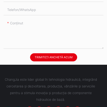
Telefon/WhatsApp
Conţinut
TRIMITEȚI ANCHETĂ ACUM
ChangJia este lider global în tehnologia hidraulică, integrând
cercetarea și dezvoltarea, producția, vânzările și serviciile
pentru a stimula inovația și producția de componente
hidraulice de bază.