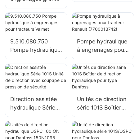
RE73947 RE72058
combinées
pompe hydraulique
pour tracteur John
tandem SJ21032
Deere
pour tracteur John
Deere
1204/1354/6110B
9.510.080.750
Pompe hydraulique
Pompe hydraulique
à engrenages pour
à engrenages pour
tracteur Renault
tracteurs Valmet
(7700013742)
Direction assistée
Unités de direction
hydraulique Série
série 101S Boîtier
101S Unité de
de direction
direction avec
hydraulique pour
soupape de
type Danfoss