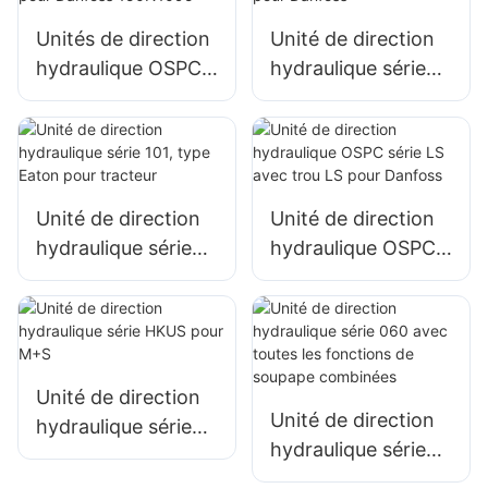
pression de
sécurité
Unités de direction
Unité de direction
hydraulique OSPC
hydraulique série
100 ON pour
101S/OSPC pour
Danfoss 150N1095
Danfoss
Unité de direction
Unité de direction
hydraulique série
hydraulique OSPC
101, type Eaton
série LS avec trou
pour tracteur
LS pour Danfoss
Unité de direction
Unité de direction
hydraulique série
hydraulique série
HKUS pour M+S
060 avec toutes les