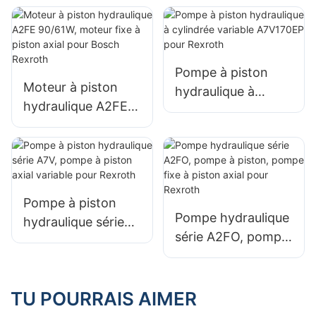
fonctions de
soupape
combinées
Pompe à piston
Moteur à piston
hydraulique à
hydraulique A2FE
cylindrée variable
90/61W, moteur
A7V170EP pour
fixe à piston axial
Rexroth
pour Bosch
Rexroth
Pompe à piston
Pompe hydraulique
hydraulique série
série A2FO, pompe
A7V, pompe à
à piston, pompe
piston axial variable
fixe à piston axial
pour Rexroth
pour Rexroth
TU POURRAIS AIMER