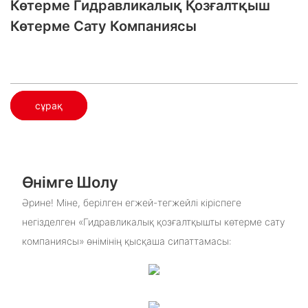
Көтерме Гидравликалық Қозғалтқыш
Көтерме Сату Компаниясы
сұрақ
Өнімге Шолу
Әрине! Міне, берілген егжей-тегжейлі кіріспеге
негізделген «Гидравликалық қозғалтқышты көтерме сату
компаниясы» өнімінің қысқаша сипаттамасы: