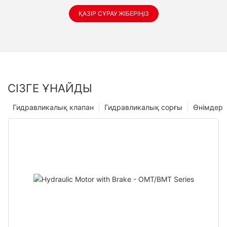
ҚАЗІР СҰРАУ ЖІБЕРІҢІЗ
СІЗГЕ ҰНАЙДЫ
Гидравликалық клапан
Гидравликалық сорғы
Өнімдер