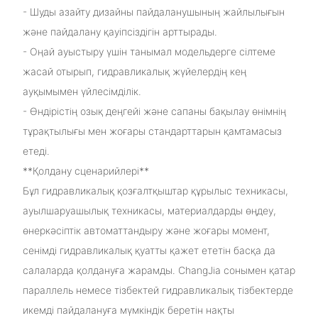
- Шуды азайту дизайны пайдаланушының жайлылығын
және пайдалану қауіпсіздігін арттырады.
- Оңай ауыстыру үшін танымал модельдерге сілтеме
жасай отырып, гидравликалық жүйелердің кең
ауқымымен үйлесімділік.
- Өндірістің озық деңгейі және сапаны бақылау өнімнің
тұрақтылығы мен жоғары стандарттарын қамтамасыз
етеді.
**Қолдану сценарийлері**
Бұл гидравликалық қозғалтқыштар құрылыс техникасы,
ауылшаруашылық техникасы, материалдарды өңдеу,
өнеркәсіптік автоматтандыру және жоғары момент,
сенімді гидравликалық қуатты қажет ететін басқа да
салаларда қолдануға жарамды. ChangJia сонымен қатар
параллель немесе тізбектей гидравликалық тізбектерде
икемді пайдалануға мүмкіндік беретін нақты