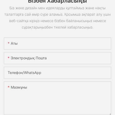
Бізбен Хабарласыңы
Біз жеке дизайн мен идеяларды құптаймыз және нақты
талаптарға сай өмір сүре аламыз. Қосымша ақпарат алу үшін
веб-сайтқа кіріңіз немесе бізбен байланысыңыз немесе
сұрақтарыңызбен тікелей хабарласыңыз.
Аты
Электрондық Пошта
Телефон/whatsApp
Мазмұны