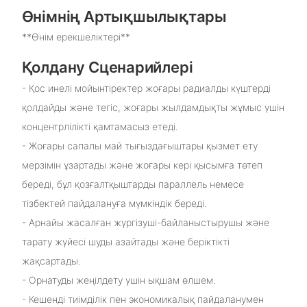
Өнімнің Артықшылықтары
**Өнім ерекшеліктері**
Қолдану Сценарийлері
- Қос инелі мойынтіректер жоғары радиалды күштерді
қолдайды және тегіс, жоғары жылдамдықты жұмыс үшін
концентрлілікті қамтамасыз етеді.
- Жоғары сапалы май тығыздағыштары қызмет ету
мерзімін ұзартады және жоғары кері қысымға төтеп
береді, бұл қозғалтқыштарды параллель немесе
тізбектей пайдалануға мүмкіндік береді.
- Арнайы жасалған жүргізуші-байланыстырушы және
тарату жүйесі шуды азайтады және беріктікті
жақсартады.
- Орнатуды жеңілдету үшін ықшам өлшем.
- Кешенді тиімділік пен экономикалық пайдаланумен