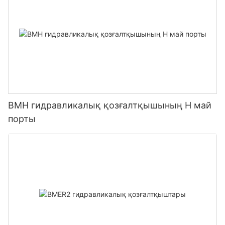
BMH гидравликалық қозғалтқышының H май
порты