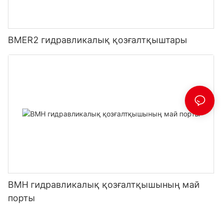
BMER2 гидравликалық қозғалтқыштары
BMH гидравликалық қозғалтқышының май
порты