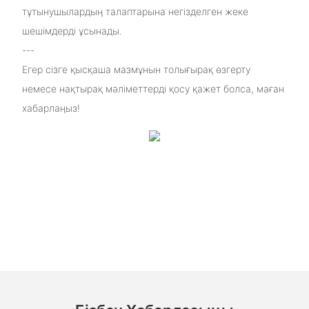
тұтынушылардың талаптарына негізделген жеке
шешімдерді ұсынады.
---
Егер сізге қысқаша мазмұнын толығырақ өзгерту
немесе нақтырақ мәліметтерді қосу қажет болса, маған
хабарлаңыз!