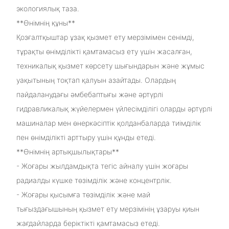
экологиялық таза.
**Өнімнің құны**
Қозғалтқыштар ұзақ қызмет ету мерзімімен сенімді,
тұрақты өнімділікті қамтамасыз ету үшін жасалған,
техникалық қызмет көрсету шығындарын және жұмыс
уақытының тоқтап қалуын азайтады. Олардың
пайдаланудағы әмбебаптығы және әртүрлі
гидравликалық жүйелермен үйлесімділігі оларды әртүрлі
машиналар мен өнеркәсіптік қолданбаларда тиімділік
пен өнімділікті арттыру үшін құнды етеді.
**Өнімнің артықшылықтары**
- Жоғары жылдамдықта тегіс айналу үшін жоғары
радиалды күшке төзімділік және концентрлік.
- Жоғары қысымға төзімділік және май
тығыздағышының қызмет ету мерзімінің ұзаруы қиын
жағдайларда беріктікті қамтамасыз етеді.