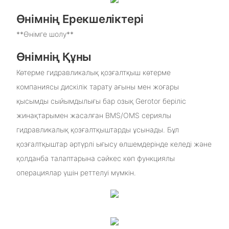
Өнімнің Ерекшеліктері
**Өнімге шолу**
Өнімнің Құны
Көтерме гидравликалық қозғалтқыш көтерме
компаниясы дискілік тарату ағыны мен жоғары
қысымды сыйымдылығы бар озық Gerotor беріліс
жинақтарымен жасалған BMS/OMS сериялы
гидравликалық қозғалтқыштарды ұсынады. Бұл
қозғалтқыштар әртүрлі ығысу өлшемдерінде келеді және
қолданба талаптарына сәйкес көп функциялы
операциялар үшін реттелуі мүмкін.