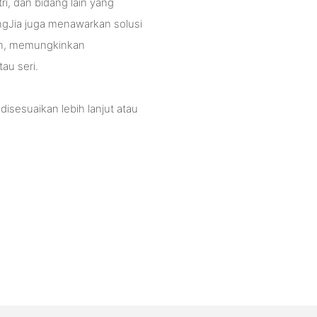
ri, dan bidang lain yang
ngJia juga menawarkan solusi
an, memungkinkan
au seri.
isesuaikan lebih lanjut atau