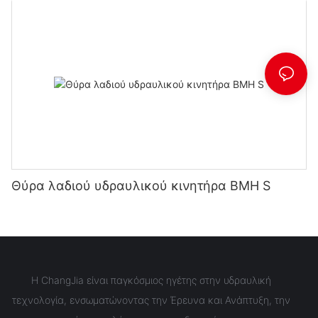
Θύρα λαδιού υδραυλικού κινητήρα BMH S
Η ChangJia είναι παγκόσμιος ηγέτης στην υδραυλική
τεχνολογία, ενσωματώνοντας την Έρευνα και Ανάπτυξη, την